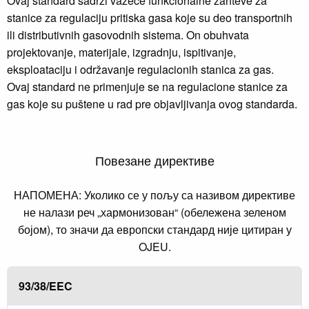
Ovaj standard sadrži važeće funkcionalne zahteve za
stanice za regulaciju pritiska gasa koje su deo transportnih
ili distributivnih gasovodnih sistema. On obuhvata
projektovanje, materijale, izgradnju, ispitivanje,
eksploataciju i održavanje regulacionih stanica za gas.
Ovaj standard ne primenjuje se na regulacione stanice za
gas koje su puštene u rad pre objavljivanja ovog standarda.
Повезане директиве
НАПОМЕНА: Уколико се у пољу са називом директиве
не налази реч „хармонизован“ (обележена зеленом
бојом), то значи да европски стандард није цитиран у
OJEU.
93/38/EEC