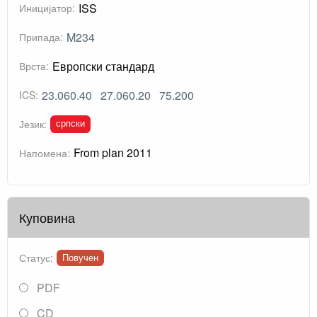
ISS
Иницијатор:
M234
Припада:
Европски стандард
Врста:
23.060.40
27.060.20
75.200
ICS:
српски
Језик:
From plan 2011
Напомена:
Куповина
Статус:
Повучен
PDF
CD