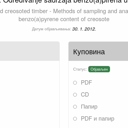
 creosoted timber - Methods of sampling and analy
benzo(a)pyrene content of creosote
30. 1. 2012.
Датум објављивања:
Куповина
Статус:
Објављен
PDF
CD
Папир
PDF и папир