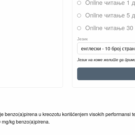
Online читање 1 
Online читање 5 
Online читање 30
Језик
Језик на коме желите да при
e benzo(a)pirena u kreozotu korišćenjem visokih performansi t
0 mg/kg benzo(a)pirena.