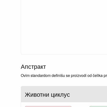
Апстракт
Ovim standardom definišu se proizvodi od čelika pr
Животни циклус