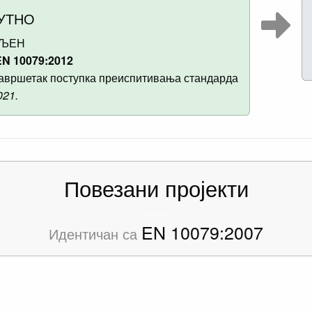
УТНО
ВЉЕН
N 10079:2012
авршетак поступка преиспитивања стандарда
021.
Повезани пројекти
EN 10079:2007
Идентичан са