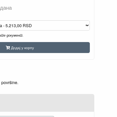
 дана
мите документ.
Додај у корпу
 površine.