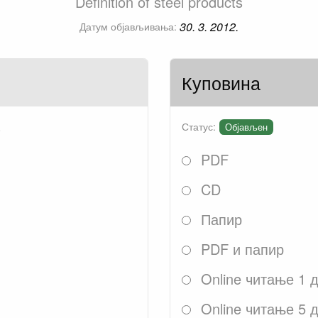
Definition of steel products
30. 3. 2012.
Датум објављивања:
Куповина
.
Статус:
Објављен
PDF
CD
Папир
PDF и папир
Online читање 1 
Online читање 5 