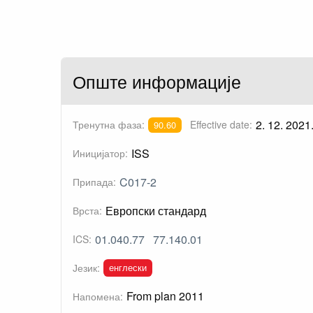
Опште информације
2. 12. 2021
Тренутна фаза:
Effective date:
90.60
ISS
Иницијатор:
C017-2
Припада:
Европски стандард
Врста:
01.040.77
77.140.01
ICS:
енглески
Језик:
From plan 2011
Напомена: