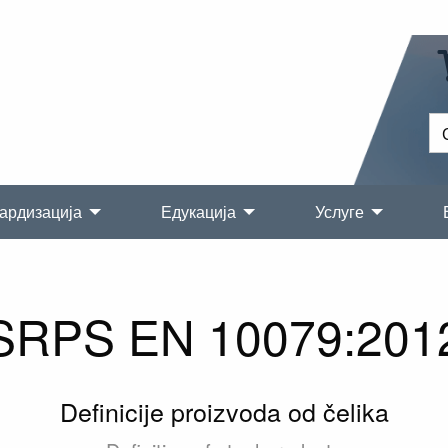
ардизација
Едукација
Услуге
SRPS EN 10079:201
Definicije proizvoda od čelika