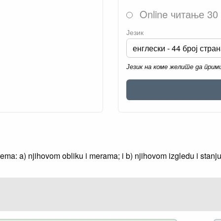
Online читање 30
Језик
Језик на коме желите да при
ema: a) njihovom obliku i merama; i b) njihovom izgledu i stanju