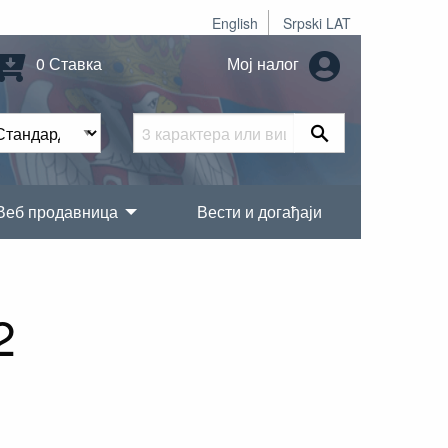
English
Srpski LAT
0 Ставка
Мој налог
Веб продавница
Вести и догађаји
2