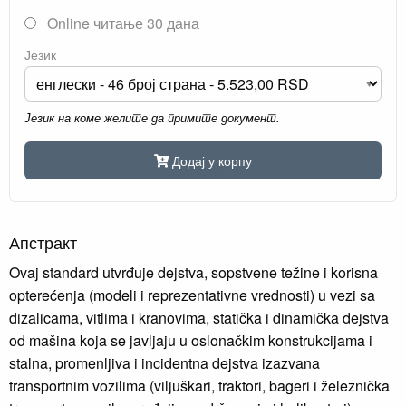
Online читање 30 дана
Језик
Језик на коме желите да примите документ.
Додај у корпу
Апстракт
Ovaj standard utvrđuje dejstva, sopstvene težine i korisna
opterećenja (modeli i reprezentativne vrednosti) u vezi sa
dizalicama, vitlima i kranovima, statička i dinamička dejstva
od mašina koja se javljaju u oslonačkim konstrukcijama i
stalna, promenljiva i incidentna dejstva izazvana
transportnim vozilima (viljuškari, traktori, bageri i železnička