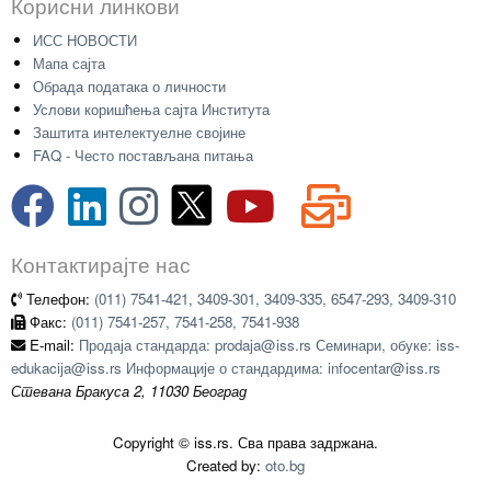
Корисни линкови
ИСС НОВОСТИ
Мапа сајта
Обрада података о личности
Услови коришћења сајта Института
Заштита интелектуелне својине
FAQ - Често постављана питања
Контактирајте нас
Телефон:
(011) 7541-421, 3409-301, 3409-335, 6547-293, 3409-310
Факс:
(011) 7541-257, 7541-258, 7541-938
E-mail:
Продаја стандарда: prodaja@iss.rs Семинари, обуке: iss-
edukacija@iss.rs Информације о стандардима: infocentar@iss.rs
Стевана Бракуса 2, 11030 Београд
Copyright © iss.rs. Сва права задржана.
Created by:
oto.bg