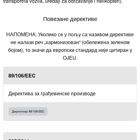
transportna vozila, uređaji za održavanje i helikopteri).
Повезане директиве
НАПОМЕНА: Уколико се у пољу са називом директиве
не налази реч „хармонизован“ (обележена зеленом
бојом), то значи да европски стандард није цитиран у
OJEU.
89/106/EEC
Директива за грађевинске производе
Директива 89/106/EEC