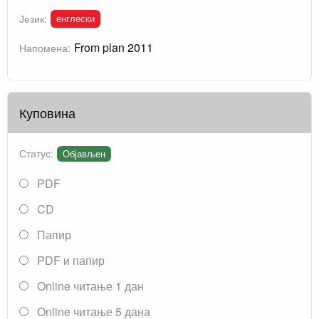
енглески
Језик:
From plan 2011
Напомена:
Куповина
Статус:
Објављен
PDF
CD
Папир
PDF и папир
Online читање 1 дан
Online читање 5 дана