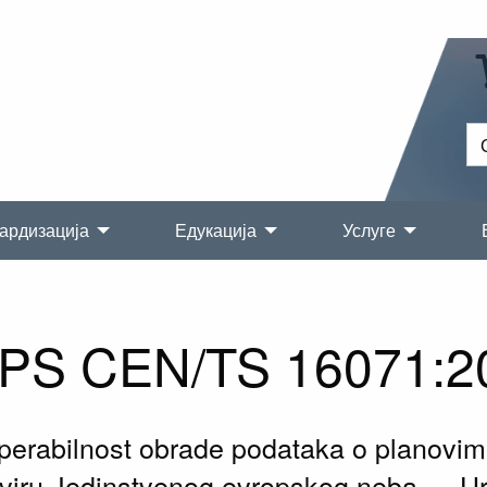
ардизација
Едукација
Услуге
PS CEN/TS 16071:2
erabilnost obrade podataka o planovim
viru Jedinstvenog evropskog neba — Ur