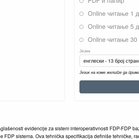
PDF и папир
Online читање 1 
Online читање 5 
Online читање 30
Језик
Језик на коме желите да при
saglašenosti evidencije za sistem interoperativnosti FDP-FDP baz
FDP sistema. Ova tehnička specifikacija definiše tehničke, ra