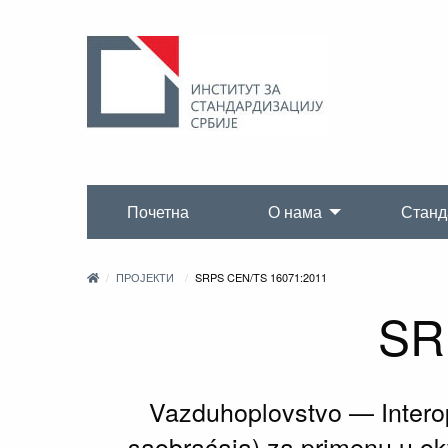
Почетна
О нама
Станд
ПРОЈЕКТИ
SRPS CEN/TS 16071:2011
SR
Vazduhoplovstvo — Interop
saobraćaja) za primenu u ok