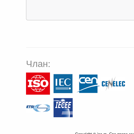
Члан:
Copyright © iss.rs. Сва права з