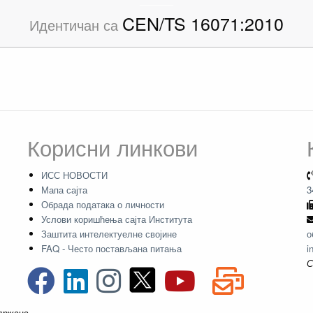
CEN/TS 16071:2010
Идентичан са
Корисни линкови
ИСС НОВОСТИ
Мапа сајта
3
Обрада података о личности
Услови коришћења сајта Института
Заштита интелектуелне својине
о
FAQ - Често постављана питања
i
С
адржана.