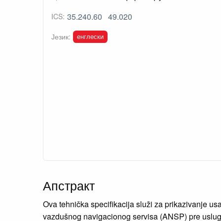
35.240.60
49.020
ICS:
енглески
Језик:
Апстракт
Ova tehnička specifikacija služi za prikazivanje u
vazdušnog navigacionog servisa (ANSP) pre usluge 