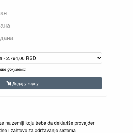
дан
дана
 дана
мите документ.
Додај у корпу
e na zemlji koju treba da deklariše provajder
dne i zahteve za održavanje sistema