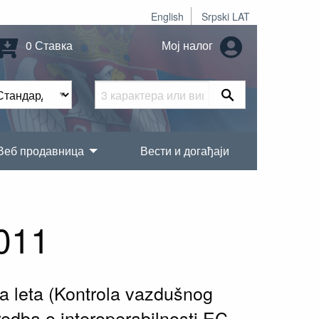
English
Srpski LAT
0 Ставка
Мој налог
Веб продавница
Вести и догађаји
011
a leta (Kontrola vazdušnog
edba o interoperabilnosti EC