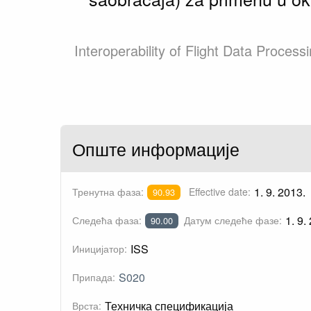
Interoperability of Flight Data Processi
Опште информације
1. 9. 2013.
Тренутна фаза:
Effective date:
90.93
1. 9.
Следећа фаза:
Датум следеће фазе:
90.00
ISS
Иницијатор:
S020
Припада:
Техничка спецификација
Врста: