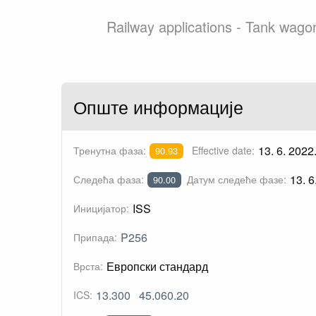
Railway applications - Tank wagon
Опште информације
13. 6. 2022
Тренутна фаза:
Effective date:
90.93
13. 6
Следећа фаза:
Датум следеће фазе:
90.00
ISS
Иницијатор:
P256
Припада:
Европски стандард
Врста:
13.300
45.060.20
ICS: