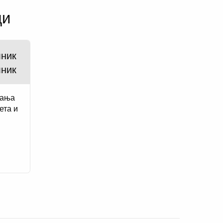
ди
лник
лник
вања
ета и