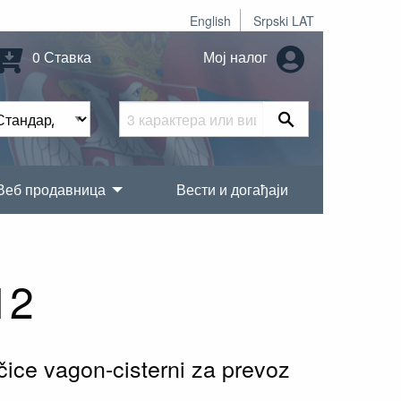
English
Srpski LAT
0 Ставка
Мој налог
Веб продавница
Вести и догађаји
12
čice vagon-cisterni za prevoz