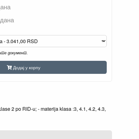
дана
 дана
мите документ.
Додај у корпу
se 2 po RID-u; - materija klasa :3, 4.1, 4.2, 4.3,