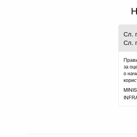
Н
Сл. 
Сл. 
Прави
за оц
о нач
корис
MINI
INFR