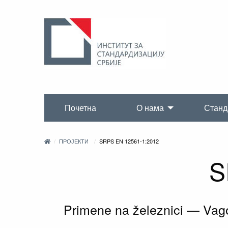
Почетна
О нама
Станд
ПРОЈЕКТИ
SRPS EN 12561-1:2012
S
Primene na železnici — Vagon