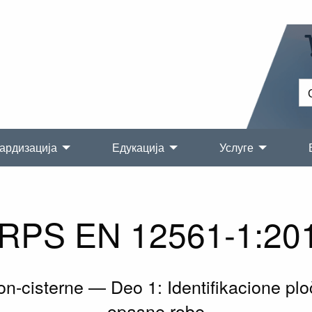
ардизација
Едукација
Услуге
RPS EN 12561-1:20
-cisterne — Deo 1: Identifikacione plo
opasne robe