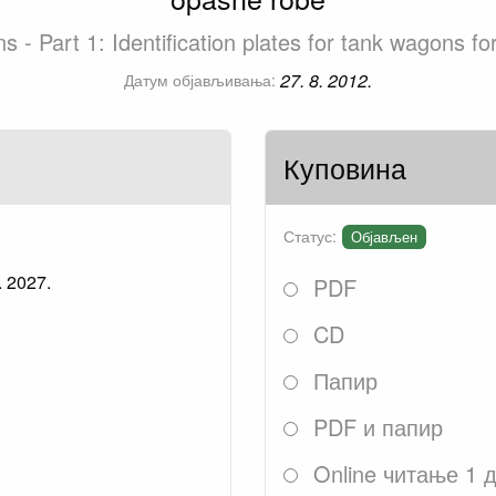
s - Part 1: Identification plates for tank wagons f
27. 8. 2012.
Датум објављивања:
Куповина
.
Статус:
Објављен
. 2027.
PDF
CD
Папир
PDF и папир
Online читање 1 