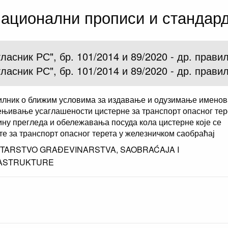
ационални прописи и стандар
гласник РС", бр. 101/2014 и 89/2020 - др. прави
гласник РС", бр. 101/2014 и 89/2020 - др. прави
лник о ближим условима за издавање и одузимање имено
ењивање усаглашености цистерне за транспорт опасног тер
ину прегледа и обележавања посуда кола цистерне које се
те за транспорт опасног терета у железничком саобраћај
STARSTVO GRAĐEVINARSTVA, SAOBRAĆAJA I
ASTRUKTURE