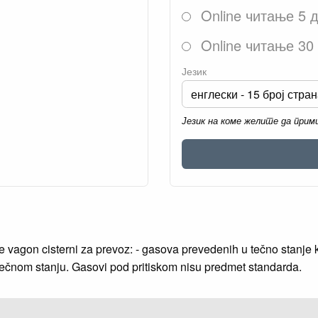
Online читање 5 
Online читање 30
Језик
Језик на коме желите да при
vagon cisterni za prevoz: - gasova prevedenih u tečno stanje kla
 u tečnom stanju. Gasovi pod pritiskom nisu predmet standarda.