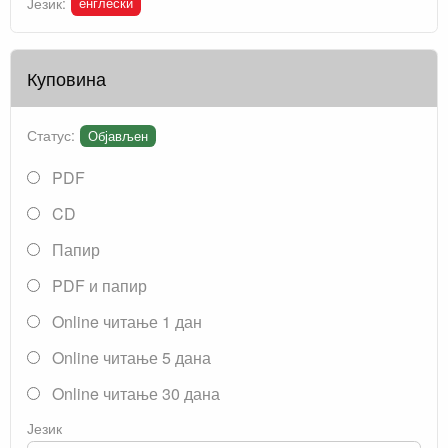
енглески
Језик:
Куповина
Статус:
Објављен
PDF
CD
Папир
PDF и папир
Online читање 1 дан
Online читање 5 дана
Online читање 30 дана
Језик