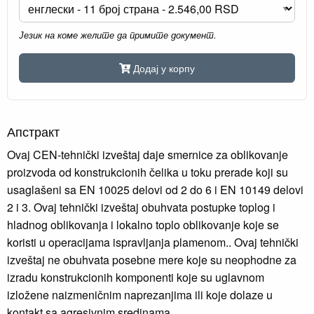
Језик на коме желите да примите документ.
Додај у корпу
Апстракт
Ovaj CEN-tehnički izveštaj daje smernice za oblikovanje
proizvoda od konstrukcionih čelika u toku prerade koji su
usaglašeni sa EN 10025 delovi od 2 do 6 i EN 10149 delovi
2 i 3. Ovaj tehnički izveštaj obuhvata postupke toplog i
hladnog oblikovanja i lokalno toplo oblikovanje koje se
koristi u operacijama ispravljanja plamenom.. Ovaj tehnički
izveštaj ne obuhvata posebne mere koje su neophodne za
izradu konstrukcionih komponenti koje su uglavnom
izložene naizmeničnim naprezanjima ili koje dolaze u
kontakt sa agresivnim sredinama.