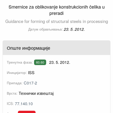
Smernice za oblikovanje konstrukcionih čelika u
preradi
Guidance for forming of structural steels in processing
23. 5. 2012.
Датум објављивања:
Опште информације
23. 5. 2012.
Тренутна фаза:
60.60
ISS
Иницијатор:
C017-2
Припада:
Технички извештај
Врста:
77.140.10
ICS: