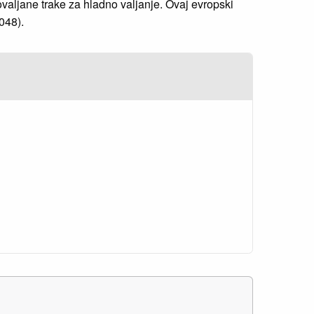
ovaljane trake za hladno valjanje. Ovaj evropski
048).