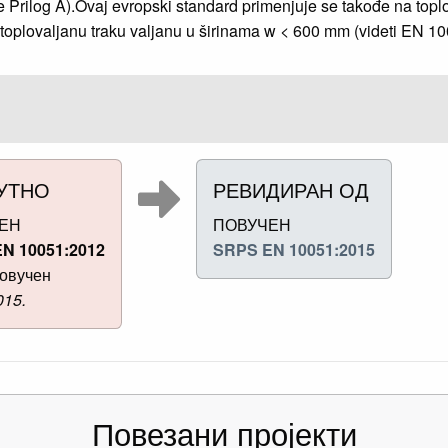
đe Prilog A).Ovaj evropski standard primenjuje se takođe na topl
 toplovaljanu traku valjanu u širinama w < 600 mm (videti EN 10
УТНО
РЕВИДИРАН ОД
ЕН
ПОВУЧЕН
N 10051:2012
SRPS EN 10051:2015
овучен
015.
Повезани пројекти