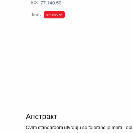
77.140.50
ICS:
енглески
Језик:
Апстракт
Ovim standardom utvrđuju se tolerancije mera i obl