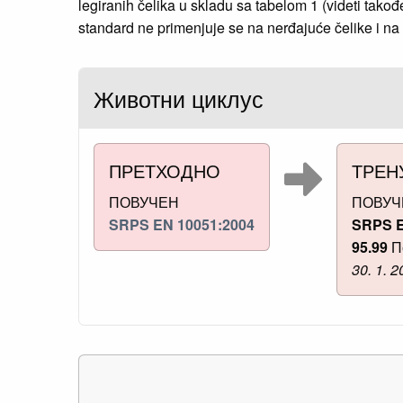
legiranih čelika u skladu sa tabelom 1 (videti tako
standard ne primenjuje se na nerđajuće čelike i na
Животни циклус
ПРЕТХОДНО
ТРЕН
ПОВУЧЕН
ПОВУЧ
SRPS EN 10051:2004
SRPS E
95.99
П
30. 1. 2