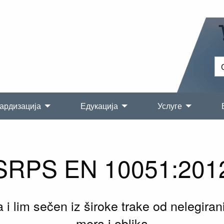
ардизација
Едукација
Услуге
SRPS EN 10051:201
 i lim sečen iz široke trake od nelegiranih
mera i oblika