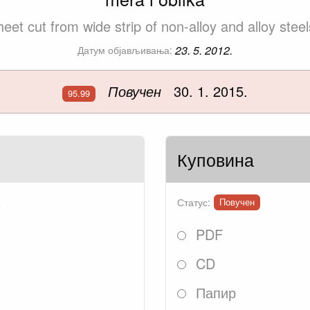
sheet cut from wide strip of non-alloy and alloy st
23. 5. 2012.
Датум објављивања:
Повучен
30. 1. 2015.
95.99
Куповина
.
Статус:
Повучен
PDF
CD
Папир