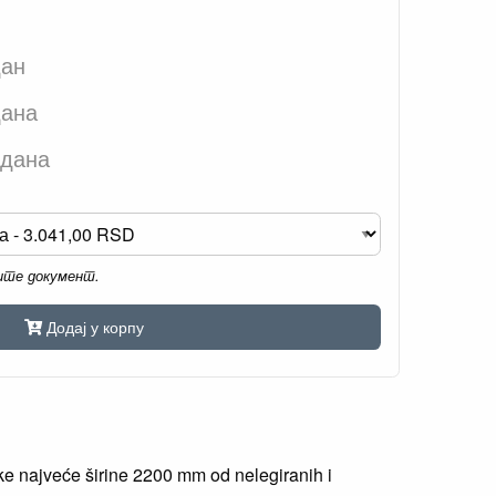
дан
дана
 дана
мите документ.
Додај у корпу
ke najveće širine 2200 mm od nelegiranih i