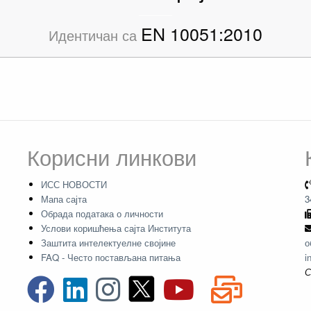
EN 10051:2010
Идентичан са
Корисни линкови
ИСС НОВОСТИ
Мапа сајта
3
Обрада података о личности
Услови коришћења сајта Института
Заштита интелектуелне својине
о
FAQ - Често постављана питања
i
С