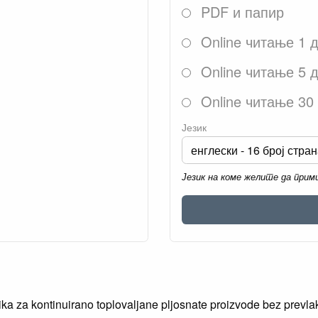
PDF и папир
Online читање 1 
Online читање 5 
Online читање 30
Језик
Језик на коме желите да при
ika za kontinuirano toplovaljane pljosnate proizvode bez prevla