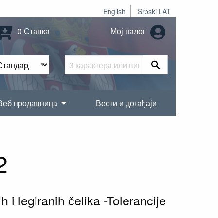
English
Srpski LAT
0 Ставка
Мој налог
Веб продавница
Вести и догађаји
2
 i legiranih čelika -Tolerancije