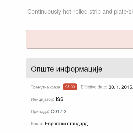
Continuously hot-rolled strip and plate/
Опште информације
30. 1. 2015
Тренутна фаза:
Effective date:
95.99
ISS
Иницијатор:
C017-2
Припада:
Европски стандард
Врста: