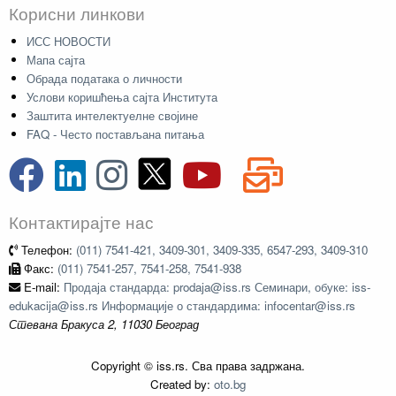
Корисни линкови
ИСС НОВОСТИ
Мапа сајта
Обрада података о личности
Услови коришћења сајта Института
Заштита интелектуелне својине
FAQ - Често постављана питања
Контактирајте нас
Телефон:
(011) 7541-421, 3409-301, 3409-335, 6547-293, 3409-310
Факс:
(011) 7541-257, 7541-258, 7541-938
E-mail:
Продаја стандарда: prodaja@iss.rs Семинари, обуке: iss-
edukacija@iss.rs Информације о стандардима: infocentar@iss.rs
Стевана Бракуса 2, 11030 Београд
Copyright © iss.rs. Сва права задржана.
Created by:
oto.bg