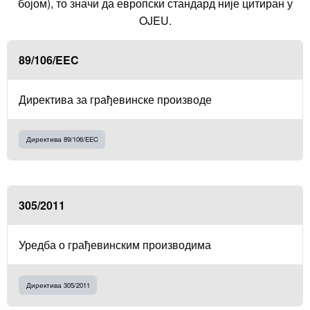
бојом), то значи да европски стандард није цитиран у
OJEU.
89/106/EEC
Директива за грађевинске производе
Директива 89/106/EEC
305/2011
Уредба о грађевинским производима
Директива 305/2011