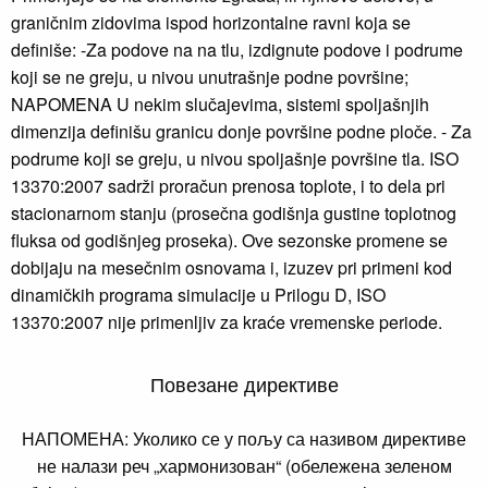
graničnim zidovima ispod horizontalne ravni koja se
definiše: -Za podove na na tlu, izdignute podove i podrume
koji se ne greju, u nivou unutrašnje podne površine;
NAPOMENA U nekim slučajevima, sistemi spoljašnjih
dimenzija definišu granicu donje površine podne ploče. - Za
podrume koji se greju, u nivou spoljašnje površine tla. ISO
13370:2007 sadrži proračun prenosa toplote, i to dela pri
stacionarnom stanju (prosečna godišnja gustine toplotnog
fluksa od godišnjeg proseka). Ove sezonske promene se
dobijaju na mesečnim osnovama i, izuzev pri primeni kod
dinamičkih programa simulacije u Prilogu D, ISO
13370:2007 nije primenljiv za kraće vremenske periode.
Повезане директиве
НАПОМЕНА: Уколико се у пољу са називом директиве
не налази реч „хармонизован“ (обележена зеленом