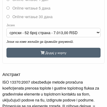
Online читање 5 дана
Online читање 30 дана
Језик
Језик на коме желите да примите документ.
Додај у корпу
Апстракт
ISO 13370:2007 obezbeđuje metode proračuna
koeficijenata prenosa toplote i gustine toplotnog fluksa za
građevinske elemente u toplotnom kontaktu sa tlom,
uključujući podove na tlu, izdignute podove i podrume.
Primenjuje se na elemente zgrada, ili njihove delove, u