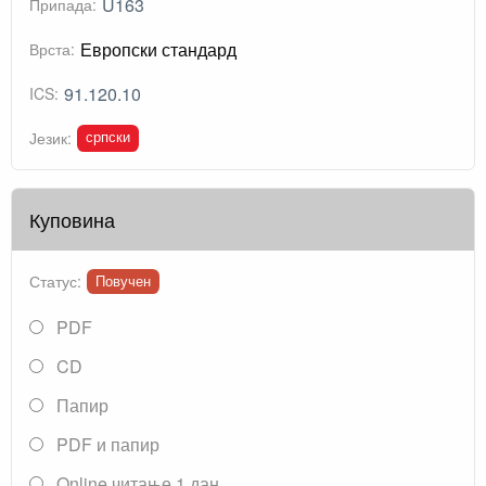
U163
Припада:
Европски стандард
Врста:
91.120.10
ICS:
српски
Језик:
Куповина
Статус:
Повучен
PDF
CD
Папир
PDF и папир
Online читање 1 дан