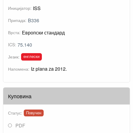
ISS
Иницијатор:
B336
Припада:
Европски стандард
Врста:
75.140
ICS:
енглески
Језик:
Iz plana za 2012.
Напомена:
Куповина
Статус:
Повучен
PDF