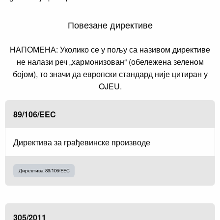
Повезане директиве
НАПОМЕНА: Уколико се у пољу са називом директиве
не налази реч „хармонизован“ (обележена зеленом
бојом), то значи да европски стандард није цитиран у
OJEU.
89/106/EEC
Директива за грађевинске производе
Директива 89/106/EEC
305/2011