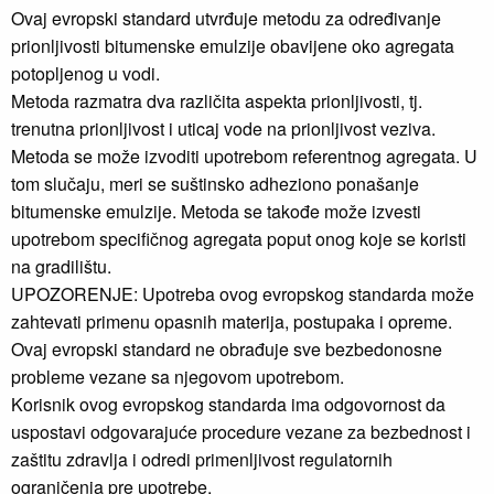
Ovaj evropski standard utvrđuje metodu za određivanje
prionljivosti bitumenske emulzije obavijene oko agregata
potopljenog u vodi.
Metoda razmatra dva različita aspekta prionljivosti, tj.
trenutna prionljivost i uticaj vode na prionljivost veziva.
Metoda se može izvoditi upotrebom referentnog agregata. U
tom slučaju, meri se suštinsko adheziono ponašanje
bitumenske emulzije. Metoda se takođe može izvesti
upotrebom specifičnog agregata poput onog koje se koristi
na gradilištu.
UPOZORENJE: Upotreba ovog evropskog standarda može
zahtevati primenu opasnih materija, postupaka i opreme.
Ovaj evropski standard ne obrađuje sve bezbedonosne
probleme vezane sa njegovom upotrebom.
Korisnik ovog evropskog standarda ima odgovornost da
uspostavi odgovarajuće procedure vezane za bezbednost i
zaštitu zdravlja i odredi primenljivost regulatornih
ograničenja pre upotrebe.