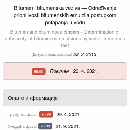
Bitumen i bitumenska veziva — Određivanje
prionljivosti bitumenskih emulzija postupkom
potapanja u vodu
Bitumen and bituminous binders - Determination of
adhesivity of bituminous emulsions by water immersion
test
28. 2. 2013.
Датум објављивања:
29. 4. 2021.
Повучен
95.99
Опште информације
29. 4. 2021.
Тренутна фаза:
95.99
21. 9. 2021.
Следећа фаза:
90.00