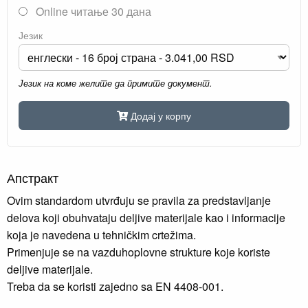
Online читање 30 дана
Језик
Језик на коме желите да примите документ.
Додај у корпу
Апстракт
Ovim standardom utvrđuju se pravila za predstavljanje
delova koji obuhvataju deljive materijale kao i informacije
koja je navedena u tehničkim crtežima.
Primenjuje se na vazduhoplovne strukture koje koriste
deljive materijale.
Treba da se koristi zajedno sa EN 4408-001.