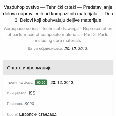
Vazduhoplovstvo — Tehnički crteži — Predstavljanje
delova napravljenih od kompozitnih materijala — Deo
3: Delovi koji obuhvataju deljive materijale
Aerospace series - Technical drawings - Representation
of parts made of composite materials - Part 3: Parts
including core materials
20. 12. 2012.
Датум објављивања:
Опште информације
20. 12. 2012.
Тренутна фаза:
60.60
ISS
Иницијатор:
S020
Припада:
Европски стандард
Врста: