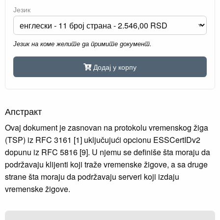
Језик
Језик на коме желите да примите документ.
Додај у корпу
Апстракт
Ovaj dokument je zasnovan na protokolu vremenskog žiga
(TSP) iz RFC 3161 [1] uključujući opcionu ESSCertIDv2
dopunu iz RFC 5816 [9]. U njemu se definiše šta moraju da
podržavaju klijenti koji traže vremenske žigove, a sa druge
strane šta moraju da podržavaju serveri koji izdaju
vremenske žigove.