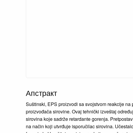
Апстракт
Suštinski, EPS proizvodi sa svojstvom reakcije na 
proizvođača sirovine. Ovaj tehnički izveštaj određ
sirovina koje sadrže retardante gorenja. Pretpostavk
na način koji utvrđuje isporučilac sirovina. Učest