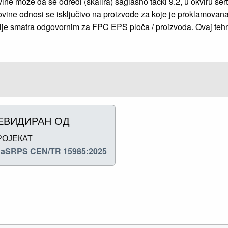
ovine može da se odredi (skalira) saglasno tački 9.2, u okviru se
 sirovine odnosi se isključivo na proizvode za koje je proklamo
je smatra odgovornim za FPC EPS ploča / proizvoda. Ovaj tehnič
ЕВИДИРАН ОД
РОЈЕКАТ
aSRPS CEN/TR 15985:2025