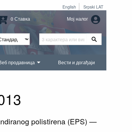
English
Srpski LAT
0 Ставка
Мој налог
Веб продавница
Вести и догађаји
013
pandiranog polistirena (EPS) —