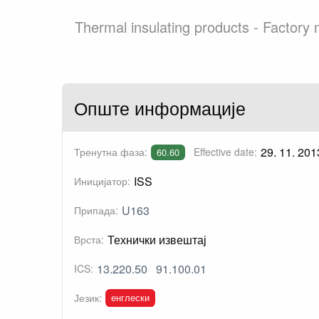
Thermal insulating products - Factory 
Опште информације
29. 11. 201
Тренутна фаза:
Effective date:
60.60
ISS
Иницијатор:
U163
Припада:
Технички извештај
Врста:
13.220.50
91.100.01
ICS:
енглески
Језик: