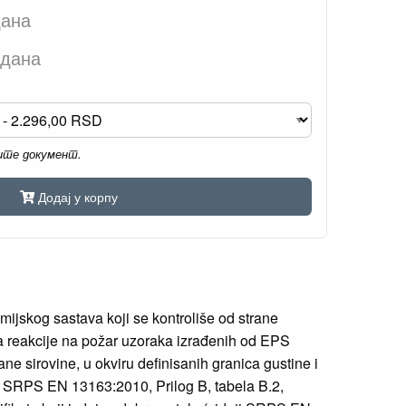
дана
 дана
мите документ.
Додај у корпу
mijskog sastava koji se kontroliše od strane
nja reakcije na požar uzoraka izrađenih od EPS
ne sirovine, u okviru definisanih granica gustine i
sa SRPS EN 13163:2010, Prilog B, tabela B.2,