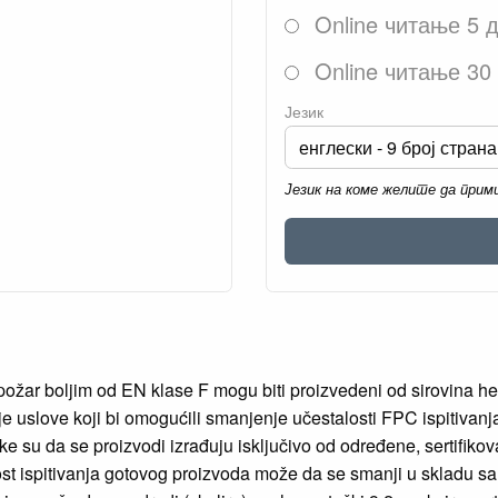
Online читање 5 
Online читање 30
Језик
Језик на коме желите да при
požar boljim od EN klase F mogu biti proizvedeni od sirovina he
uje uslove koji bi omogućili smanjenje učestalosti FPC ispitiva
e su da se proizvodi izrađuju isključivo od određene, sertifikova
alost ispitivanja gotovog proizvoda može da se smanji u skladu 