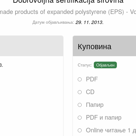
made products of expanded polystyrene (EPS) - Volu
29. 11. 2013.
Датум објављивања:
Куповина
3.
Статус:
Објављен
PDF
CD
Папир
PDF и папир
Online читање 1 