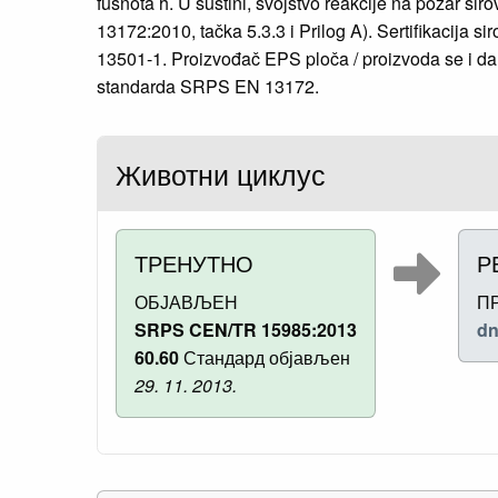
fusnota h. U suštini, svojstvo reakcije na požar sir
13172:2010, tačka 5.3.3 i Prilog A). Sertifikacija
13501-1. Proizvođač EPS ploča / proizvoda se i dal
standarda SRPS EN 13172.
Животни циклус
ТРЕНУТНО
Р
ОБЈАВЉЕН
П
SRPS CEN/TR 15985:2013
dn
60.60
Стандард објављен
29. 11. 2013.