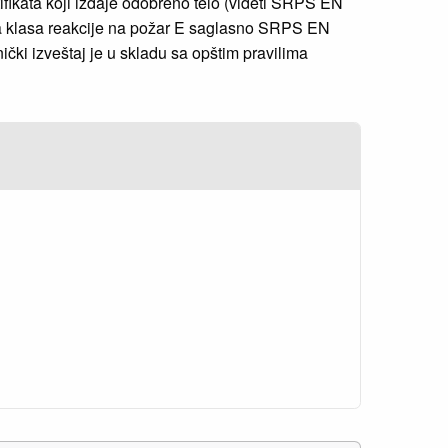
rtifikata koji izdaje odobreno telo (videti SRPS EN
vana klasa reakcije na požar E saglasno SRPS EN
ki izveštaj je u skladu sa opštim pravilima