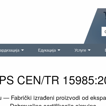
ардизација
Едукација
Услуге
PS CEN/TR 15985:2
ju — Fabrički izrađeni proizvodi od eks
Dobrovoljna sertifikacija sirovina