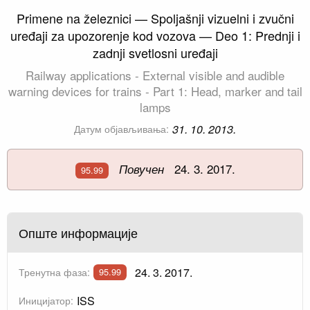
Primene na železnici — Spoljašnji vizuelni i zvučni
uređaji za upozorenje kod vozova — Deo 1: Prednji i
zadnji svetlosni uređaji
Railway applications - External visible and audible
warning devices for trains - Part 1: Head, marker and tail
lamps
31. 10. 2013.
Датум објављивања:
24. 3. 2017.
Повучен
95.99
Опште информације
24. 3. 2017.
Тренутна фаза:
95.99
ISS
Иницијатор: