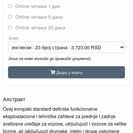
Online читање 1 дан
Online читање 5 дана
Online читање 30 дана
Језик
Језик на коме желите да примите документ.
Додај у корпу
Апстракт
Ovaj evropski standard definiše funkcionalne
eksploatacione i tehničke zahteve za prednje i zadnje
svetlosne uređaje za vozove, uključujući i vozove za velike
brzine, ali isključujući drumske, metro i druge zatvorene