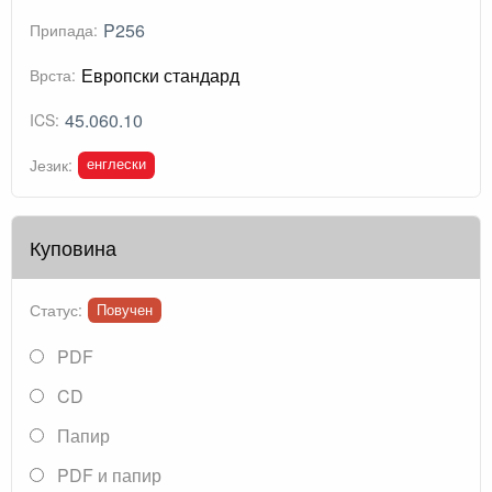
P256
Припада:
Европски стандард
Врста:
45.060.10
ICS:
енглески
Језик:
Куповина
Статус:
Повучен
PDF
CD
Папир
PDF и папир