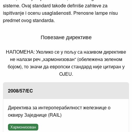
sisteme. Ovaj standard takođe definiše zahteve za
ispitivanje i ocenu usaglašenosti. Prenosne lampe nisu
predmet ovog standarda.
Повезане директиве
НАПОМЕНА: Уколико се у пољу са називом директиве
не налази реч „хармонизован“ (обележена зеленом
бојом), то значи да европски стандард није цитиран у
OJEU.
2008/57/EC
Директива за интероперабилност железнице о
оквиру Заједнице (RAIL)
Хармонизован