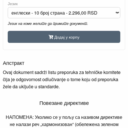
Језик
Језик на коме желите да примите документ.
Додај у корпу
Апстракт
Ovaj dokument sadrži listu preporuka za tehničke komitete
čija je odgovornost odlučivanje o tome koju od preporuka
žele da uključe u standarde.
Повезане директиве
НАПОМЕНА: Уколико се у пољу са називом директиве
не налази реч „хармонизован“ (обележена зеленом