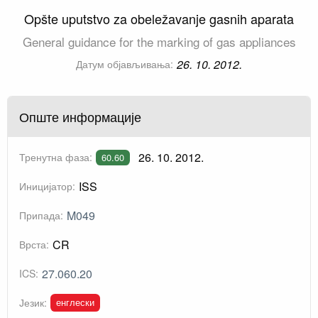
Opšte uputstvo za obeležavanje gasnih aparata
General guidance for the marking of gas appliances
26. 10. 2012.
Датум објављивања:
Опште информације
26. 10. 2012.
Тренутна фаза:
60.60
ISS
Иницијатор:
M049
Припада:
CR
Врста:
27.060.20
ICS:
енглески
Језик: