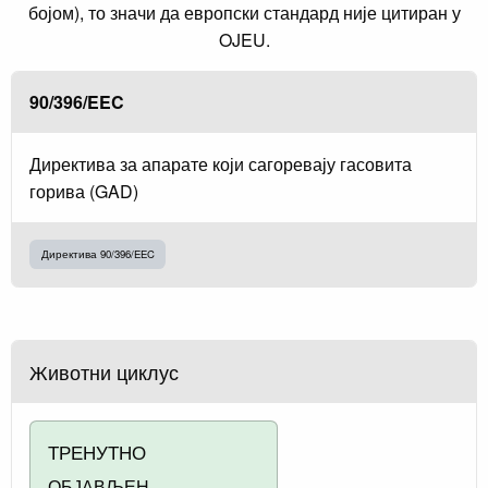
бојом), то значи да европски стандард није цитиран у
OJEU.
90/396/EEC
Директива за апарате који сагоревају гасовита
горива (GAD)
Директива 90/396/EEC
Животни циклус
ТРЕНУТНО
ОБЈАВЉЕН