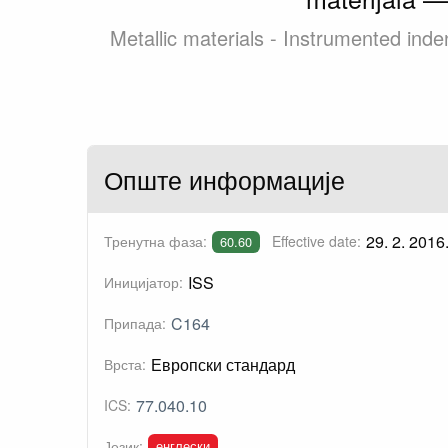
Metallic materials - Instrumented inden
Опште информације
29. 2. 2016
Тренутна фаза:
Effective date:
60.60
ISS
Иницијатор:
C164
Припада:
Европски стандард
Врста:
77.040.10
ICS:
енглески
Језик: