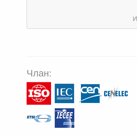
И
Члан: