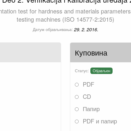
tation test for hardness and materials parameters -
testing machines (ISO 14577-2:2015)
29. 2. 2016.
Датум објављивања:
Куповина
.
Статус:
Објављен
PDF
CD
Папир
PDF и папир