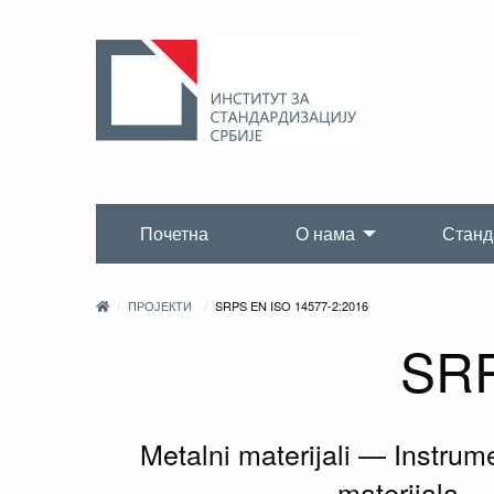
Почетна
О нама
Станд
ПРОЈЕКТИ
SRPS EN ISO 14577-2:2016
SRP
Metalni materijali — Instrum
materijala — 