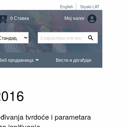
English
Srpski LAT
0 Ставка
Мој налог
Веб продавница
Вести и догађаји
2016
eđivanja tvrdoće i parametara
za ispitivanje