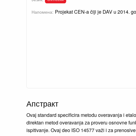
Projekat CEN-a čiji je DAV u 2014. go
Напомена:
Апстракт
Ovaj standard specificira metodu overavanja i etalo
direktan metod overavanja za proveru osnovne funkc
ispitivanje. Ovaj deo ISO 14577 važi i za prenosive 