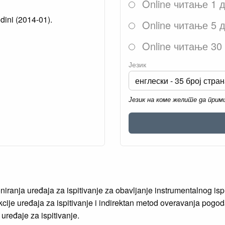
Online читање 1 
dini (2014-01).
Online читање 5 
Online читање 30
Језик
Језик на коме желите да при
niranja uređaja za ispitivanje za obavljanje instrumentalnog is
ije uređaja za ispitivanje i indirektan metod overavanja pogod
uređaje za ispitivanje.