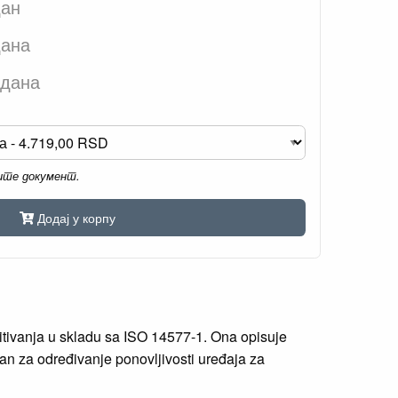
дан
дана
 дана
мите документ.
Додај у корпу
pitivanja u skladu sa ISO 14577-1. Ona opisuje
an za određivanje ponovljivosti uređaja za