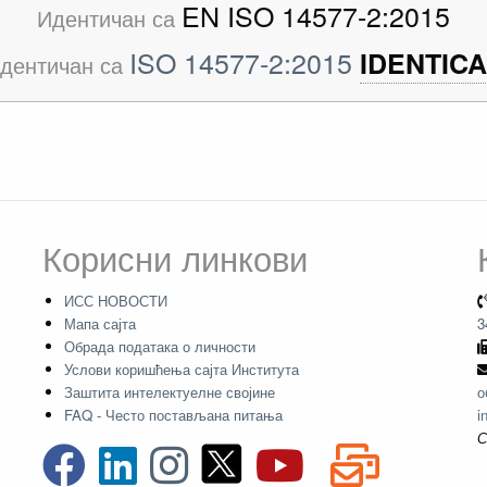
EN ISO 14577-2:2015
Идентичан са
ISO 14577-2:2015
IDENTICA
дентичан са
Корисни линкови
ИСС НОВОСТИ
Мапа сајта
3
Обрада података о личности
Услови коришћења сајта Института
Заштита интелектуелне својине
о
FAQ - Често постављана питања
i
С