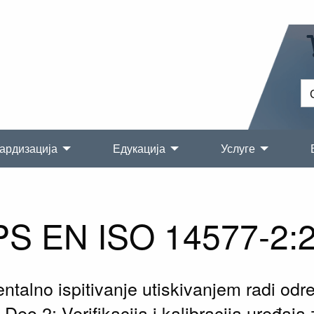
ардизација
Едукација
Услуге
S EN ISO 14577-2:
entalno ispitivanje utiskivanjem radi odr
Deo 2: Verifikacija i kalibracija uređaja 