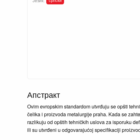
српски
Језик:
Апстракт
Ovim evropskim standardom utvrđuju se opšti tehni
čelika i proizvoda metalurgije praha. Kada se zahte
razlikuju od opštih tehničkih uslova za isporuku d
ili su utvrđeni u odgovarajućoj specifikaciji pr