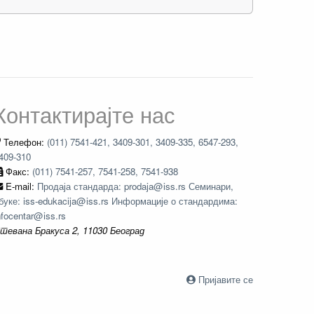
Контактирајте нас
Телефон:
(011) 7541-421, 3409-301, 3409-335, 6547-293,
409-310
Факс:
(011) 7541-257, 7541-258, 7541-938
E-mail:
Продаја стандарда: prodaja@iss.rs Семинари,
буке: iss-edukacija@iss.rs Информације о стандардима:
nfocentar@iss.rs
тевана Бракуса 2, 11030 Београд
Пријавите се