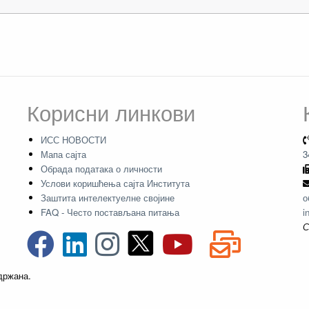
Корисни линкови
ИСС НОВОСТИ
Мапа сајта
3
Обрада података о личности
Услови коришћења сајта Института
Заштита интелектуелне својине
о
FAQ - Често постављана питања
i
С
адржана.