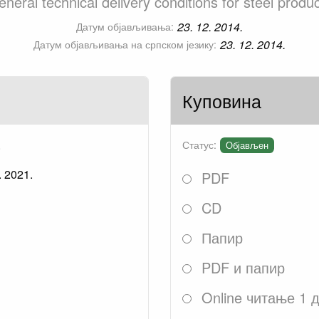
neral technical delivery conditions for steel produ
23. 12. 2014.
Датум објављивања:
23. 12. 2014.
Датум објављивања на српском језику:
Куповина
.
Статус:
Објављен
. 2021.
PDF
CD
Папир
PDF и папир
Online читање 1 