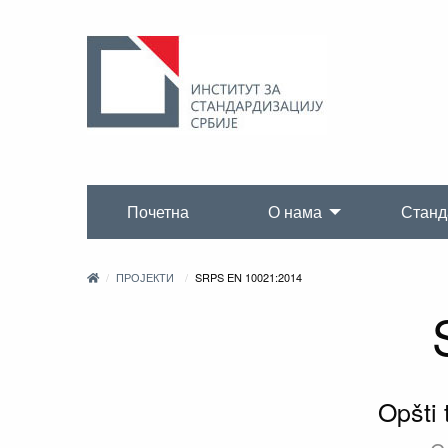
Почетна
О нама
Станд
ПРОЈЕКТИ
SRPS EN 10021:2014
Opšti 