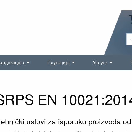
ардизација
Едукација
Услуге
SRPS EN 10021:201
tehnički uslovi za isporuku proizvoda od