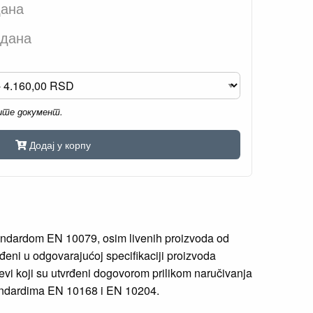
дана
 дана
мите документ.
Додај у корпу
tandardom EN 10079, osim livenih proizvoda od
rđeni u odgovarajućoj specifikaciji proizvoda
evi koji su utvrđeni dogovorom prilikom naručivanja
tandardima EN 10168 i EN 10204.