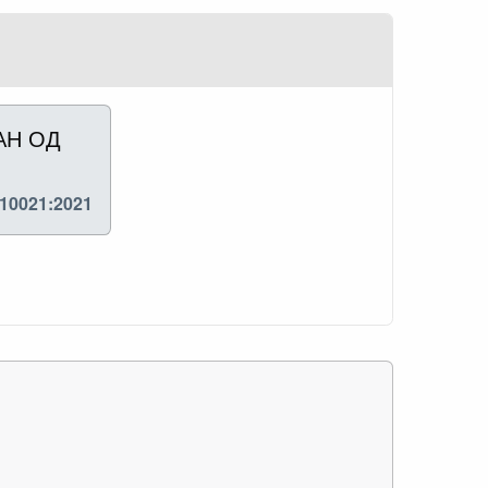
АН ОД
10021:2021