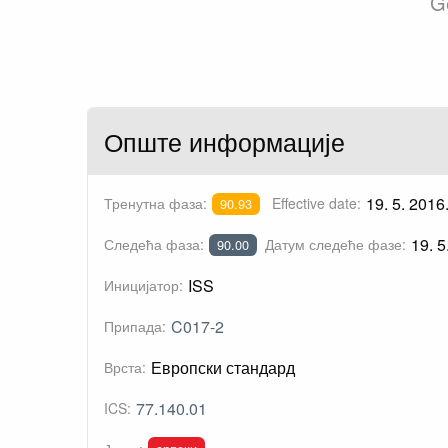
Ge
Опште информације
19. 5. 2016
Тренутна фаза:
Effective date:
90.93
19. 5
Следећа фаза:
Датум следеће фазе:
90.00
ISS
Иницијатор:
C017-2
Припада:
Европски стандард
Врста:
77.140.01
ICS: