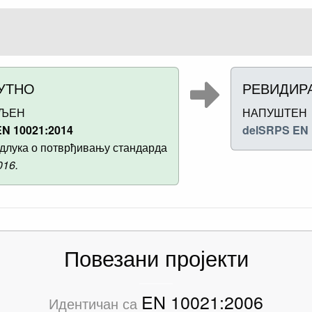
УТНО
РЕВИДИР
ВЉЕН
НАПУШТЕН
N 10021:2014
delSRPS EN 
длука о потврђивању стандарда
016.
Повезани пројекти
EN 10021:2006
Идентичан са