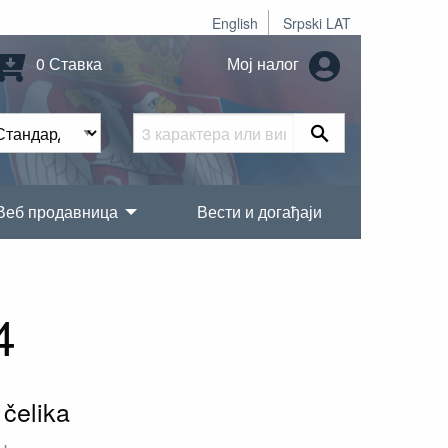
English
Srpski LAT
0 Ставка
Мој налог
Веб продавница
Вести и догађаји
4
 čelika