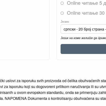
Online читање 5 
Online читање 30
Језик
Језик на коме желите да при
čki uslovi za isporuku svih proizvoda od čelika obuhvaćenih s
vi za isporuku koji su dogovoreni prilikom naručivanja ili su utv
efinisanih u ovom evropskom standardu, onda se primenjuju zaht
oizvoda. NAPOMENA Dokumenta o kontrolisanju obuhvaćena su s