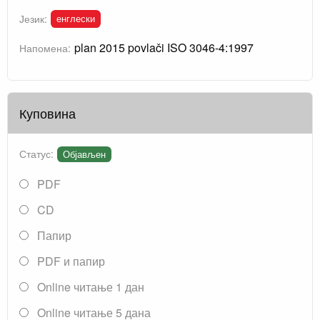
енглески
Језик:
plan 2015 povlači ISO 3046-4:1997
Напомена:
Куповина
Статус:
Објављен
PDF
CD
Папир
PDF и папир
Online читање 1 дан
Online читање 5 дана