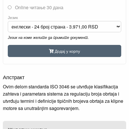
Online читање 30 дана
Језик
Језик на коме желите да примите документ.
Додај у корпу
Апстракт
Ovim delom standarda ISO 3046 se utvrđuje klasifikacija
zahteva i parametara sistema za regulaciju broja obrtaja i
utvrđuju termini i definicije tipičnih brojeva obrtaja za klipne
motore sa unutrašnjim sagorevanjem.