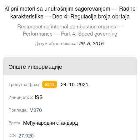
Klipni motori sa unutrašnjim sagorevanjem — Radne
karakteristike — Deo 4: Regulacija broja obrtaja
Reciprocating internal combustion engines —
Performance — Part 4: Speed governing
29. 5. 2015.
Датум објављивања:
Опште информације
24. 10. 2021.
Тренутна фаза:
90.93
ISS
Иницијатор:
M070
Припада:
Међународни стандард
Врста:
27.020
ICS: