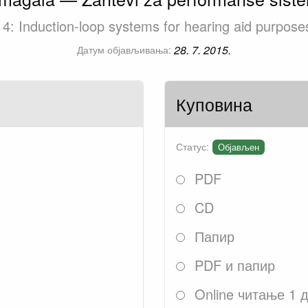
rt 4: Induction-loop systems for hearing aid purpo
28. 7. 2015.
Датум објављивања:
Куповина
.
Статус:
Објављен
PDF
CD
Папир
PDF и папир
Online читање 1 