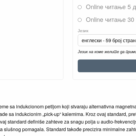
Online читање 5 
Online читање 30
Језик
Језик на коме желите да при
steme sa indukcionom petljom koji stvaraju alternativna magnet
de sa indukcionim „pick-up“ kalemima. Kroz ovaj standard, pret
j standard definiše zahteve za snagu polja u audio-frekvencijs
a slušnog pomagala. Standard takođe precizira minimalne zahtev