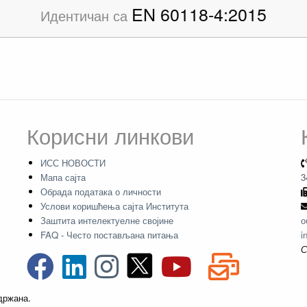
EN 60118-4:2015
Идентичан са
Корисни линкови
ИСС НОВОСТИ
Мапа сајта
3
Обрада података о личности
Услови коришћења сајта Института
Заштита интелектуелне својине
о
FAQ - Често постављана питања
i
С
адржана.