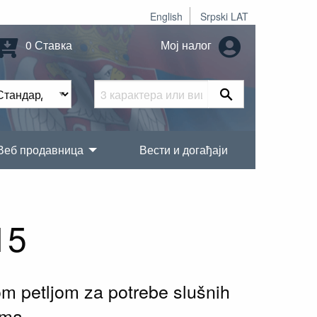
English
Srpski LAT
0 Ставка
Мој налог
Веб продавница
Вести и догађаји
15
m petljom za potrebe slušnih
ema