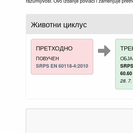
razumljivost. Ovo izdanje povlači i zamenjuje pret
Животни циклус
ПРЕТХОДНО
ТРЕ
ПОВУЧЕН
ОБЈ
SRPS EN 60118-4:2010
SRPS
60.60
28. 7.