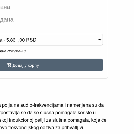
дана
 дана
мите документ.
Додај у корпу
na polja na audio-frekvencijama i namenjena su da
postavlja se da se slušna pomagala koriste u
koj indukcionoj petlji za slušna pomagala, koja će
e frekvencijskog odziva za prihvatljivu