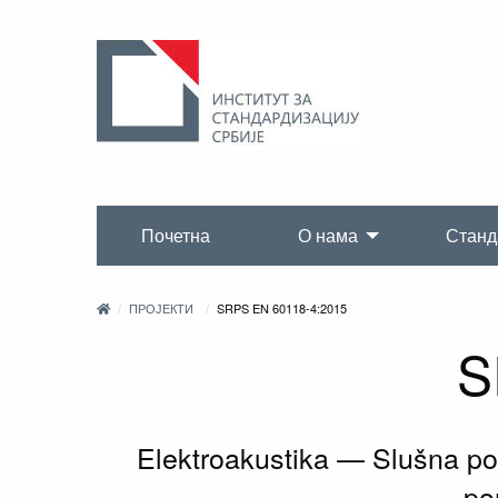
Почетна
О нама
Станд
ПРОЈЕКТИ
SRPS EN 60118-4:2015
S
Elektroakustika — Slušna po
po