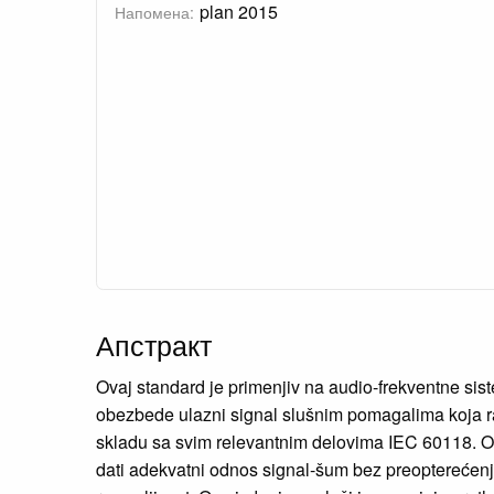
plan 2015
Напомена:
Апстракт
Ovaj standard je primenjiv na audio-frekventne si
obezbede ulazni signal slušnim pomagalima koja ra
skladu sa svim relevantnim delovima IEC 60118. Ova
dati adekvatni odnos signal-šum bez preopterećenj