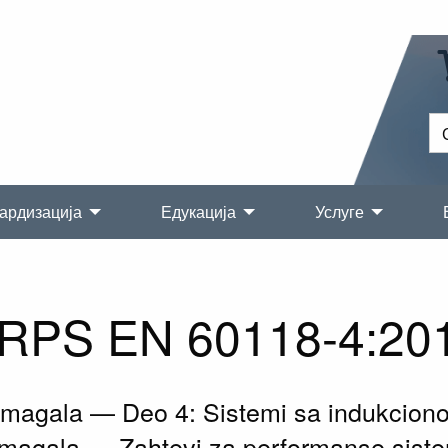
ардизација
Едукација
Услуге
RPS EN 60118-4:20
magala — Deo 4: Sistemi sa indukciono
magala — Zahtevi za performanse sist