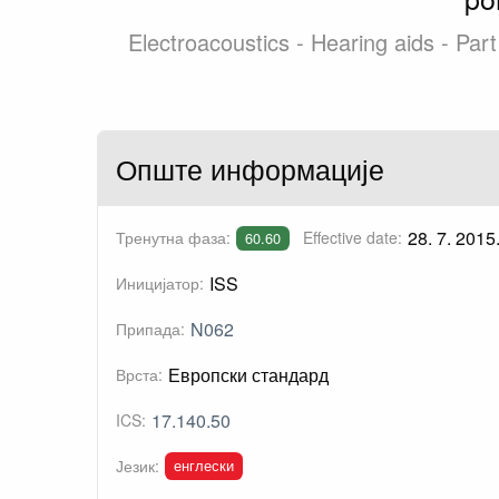
Electroacoustics - Hearing aids - Pa
Опште информације
28. 7. 2015
Тренутна фаза:
Effective date:
60.60
ISS
Иницијатор:
N062
Припада:
Европски стандард
Врста:
17.140.50
ICS:
енглески
Језик: