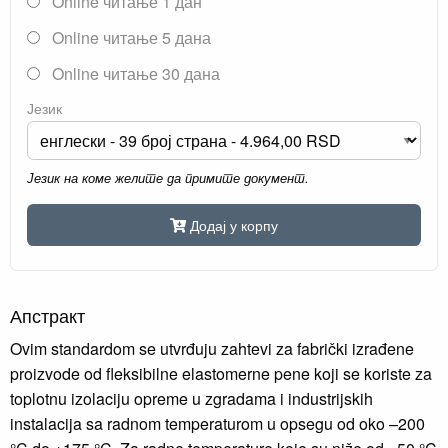
Online читање 1 дан
Online читање 5 дана
Online читање 30 дана
Језик
Језик на коме желите да примите документ.
Додај у корпу
Апстракт
Ovim standardom se utvrđuju zahtevi za fabrički izrađene
proizvode od fleksibilne elastomerne pene koji se koriste za
toplotnu izolaciju opreme u zgradama i industrijskih
instalacija sa radnom temperaturom u opsegu od oko –200