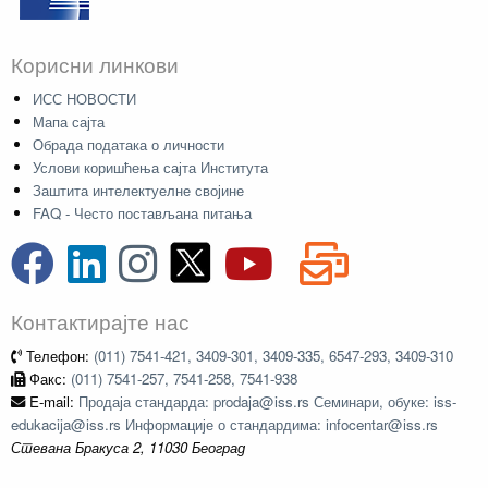
Корисни линкови
ИСС НОВОСТИ
Мапа сајта
Обрада података о личности
Услови коришћења сајта Института
Заштита интелектуелне својине
FAQ - Често постављана питања
Контактирајте нас
Телефон:
(011) 7541-421, 3409-301, 3409-335, 6547-293, 3409-310
Факс:
(011) 7541-257, 7541-258, 7541-938
E-mail:
Продаја стандарда: prodaja@iss.rs Семинари, обуке: iss-
edukacija@iss.rs Информације о стандардима: infocentar@iss.rs
Стевана Бракуса 2, 11030 Београд