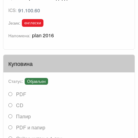
91.100.60
ICS:
енглески
Језик:
plan 2016
Напомена:
Куповина
Статус:
Објављен
PDF
CD
Папир
PDF и папир