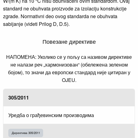
W/(m K) na 10 °C nisu obuhvaćeni ovim standardom. Ovaj
standard ne obuhvata proizvode za izolaciju konstrukcije
zgrade. Normativni deo ovog standarda ne obuhvata
sabijanje (videti Prilog D, D.5).
Повезане директиве
НАПОМЕНА: Уколико се у пољу са називом директиве
не налази реч „хармонизован“ (обележена зеленом
бојом), то значи да европски стандард није цитиран у
OJEU.
305/2011
Уредба о грађевинским производима
Директива 305/2011