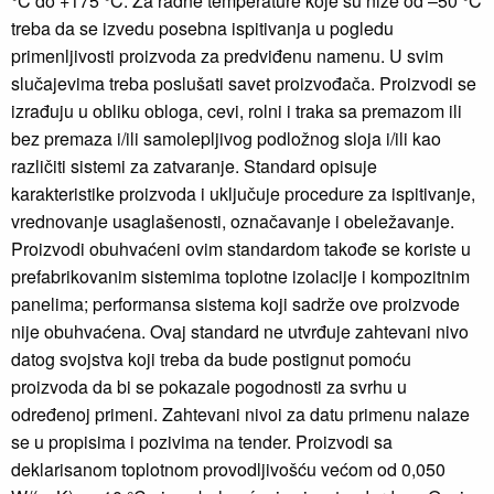
°C do +175 °C. Za radne temperature koje su niže od –50 °C
treba da se izvedu posebna ispitivanja u pogledu
primenljivosti proizvoda za predviđenu namenu. U svim
slučajevima treba poslušati savet proizvođača. Proizvodi se
izrađuju u obliku obloga, cevi, rolni i traka sa premazom ili
bez premaza i/ili samolepljivog podložnog sloja i/ili kao
različiti sistemi za zatvaranje. Standard opisuje
karakteristike proizvoda i uključuje procedure za ispitivanje,
vrednovanje usaglašenosti, označavanje i obeležavanje.
Proizvodi obuhvaćeni ovim standardom takođe se koriste u
prefabrikovanim sistemima toplotne izolacije i kompozitnim
panelima; performansa sistema koji sadrže ove proizvode
nije obuhvaćena. Ovaj standard ne utvrđuje zahtevani nivo
datog svojstva koji treba da bude postignut pomoću
proizvoda da bi se pokazale pogodnosti za svrhu u
određenoj primeni. Zahtevani nivoi za datu primenu nalaze
se u propisima i pozivima na tender. Proizvodi sa
deklarisanom toplotnom provodljivošću većom od 0,050