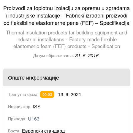
Proizvodi za toplotnu izolaciju za opremu u zgradama
i industrijske instalacije – Fabrički izrađeni proizvodi
od fleksibilne elastomerne pene (FEF) – Specifikacija
Thermal insulation products for building equipment and
industrial installations - Factory made flexible
elastomeric foam (FEF) products - Specification
31. 5. 2016.
Датум објављивања:
Опште информације
13. 9. 2021.
Тренутна фаза:
90.93
ISS
Иницијатор:
U163
Припада:
Европски стандард
Врста: