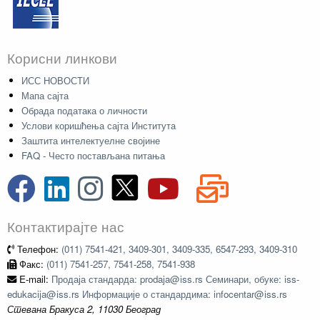
Корисни линкови
ИСС НОВОСТИ
Мапа сајта
Обрада података о личности
Услови коришћења сајта Института
Заштита интелектуелне својине
FAQ - Често постављана питања
Контактирајте нас
Телефон:
(011) 7541-421, 3409-301, 3409-335, 6547-293, 3409-310
Факс:
(011) 7541-257, 7541-258, 7541-938
E-mail:
Продаја стандарда: prodaja@iss.rs Семинари, обуке: iss-
edukacija@iss.rs Информације о стандардима: infocentar@iss.rs
Стевана Бракуса 2, 11030 Београд