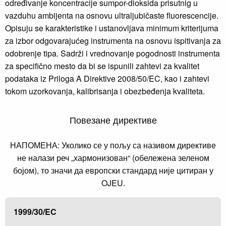
određivanje koncentracije sumpor-dioksida prisutnig u
vazduhu ambijenta na osnovu ultraljubičaste fluorescencije.
Opisuju se karakteristike i ustanovljava minimum kriterijuma
za izbor odgovarajućeg instrumenta na osnovu ispitivanja za
odobrenje tipa. Sadrži i vrednovanje pogodnosti instrumenta
za specifično mesto da bi se ispunili zahtevi za kvalitet
podataka iz Priloga A Direktive 2008/50/EC, kao i zahtevi
tokom uzorkovanja, kalibrisanja i obezbeđenja kvaliteta.
Повезане директиве
НАПОМЕНА: Уколико се у пољу са називом директиве
не налази реч „хармонизован“ (обележена зеленом
бојом), то значи да европски стандард није цитиран у
OJEU.
1999/30/EC