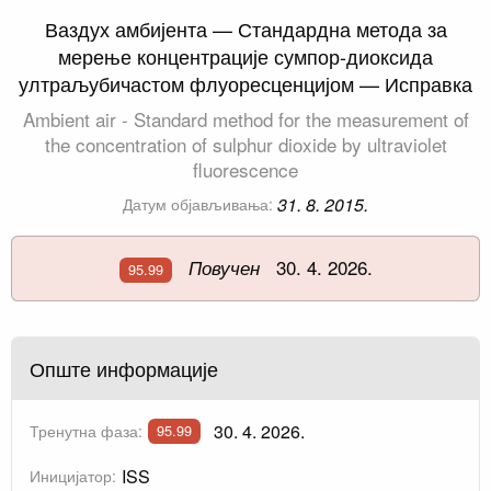
Ваздух амбијента — Стандардна метода за
мерење концентрације сумпор-диоксида
ултраљубичастом флуоресценцијом — Исправка
Ambient air - Standard method for the measurement of
the concentration of sulphur dioxide by ultraviolet
fluorescence
31. 8. 2015.
Датум објављивања:
30. 4. 2026.
Повучен
95.99
Опште информације
30. 4. 2026.
Тренутна фаза:
95.99
ISS
Иницијатор: