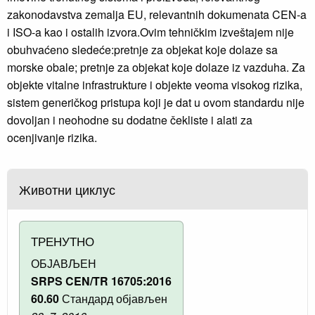
zakonodavstva zemalja EU, relevantnih dokumenata CEN-a
i ISO-a kao i ostalih izvora.Ovim tehničkim izveštajem nije
obuhvaćeno sledeće:pretnje za objekat koje dolaze sa
morske obale; pretnje za objekat koje dolaze iz vazduha. Za
objekte vitalne infrastrukture i objekte veoma visokog rizika,
sistem generičkog pristupa koji je dat u ovom standardu nije
dovoljan i neohodne su dodatne čekliste i alati za
ocenjivanje rizika.
Животни циклус
ТРЕНУТНО
ОБЈАВЉЕН
SRPS CEN/TR 16705:2016
60.60
Стандард објављен