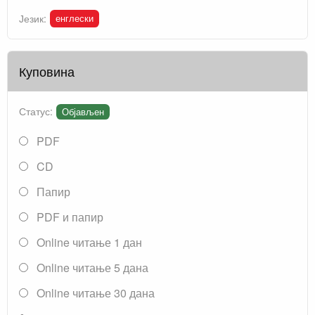
енглески
Језик:
Куповина
Статус:
Објављен
PDF
CD
Папир
PDF и папир
Online читање 1 дан
Online читање 5 дана
Online читање 30 дана