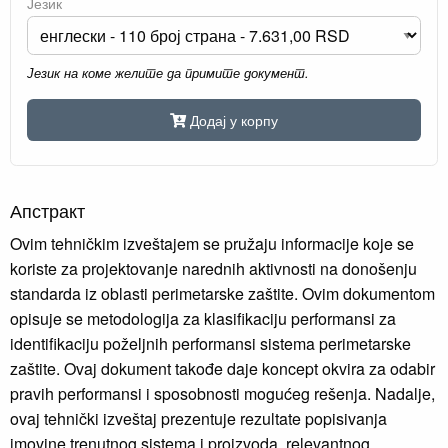
Језик
Језик на коме желите да примите документ.
Додај у корпу
Апстракт
Ovim tehničkim izveštajem se pružaju informacije koje se
koriste za projektovanje narednih aktivnosti na donošenju
standarda iz oblasti perimetarske zaštite. Ovim dokumentom
opisuje se metodologija za klasifikaciju performansi za
identifikaciju poželjnih performansi sistema perimetarske
zaštite. Ovaj dokument takođe daje koncept okvira za odabir
pravih performansi i sposobnosti mogućeg rešenja. Nadalje,
ovaj tehnički izveštaj prezentuje rezultate popisivanja
imovine trenutnog sistema i proizvoda, relevantnog