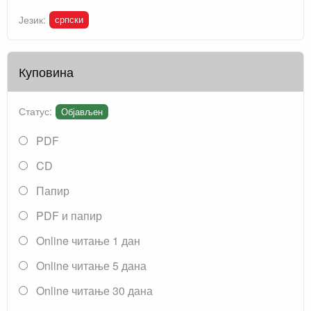
српски
Језик:
Куповина
Статус:
Објављен
PDF
CD
Папир
PDF и папир
Online читање 1 дан
Online читање 5 дана
Online читање 30 дана