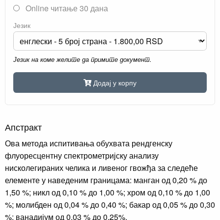
Online читање 30 дана
Језик
Језик на коме желите да примите документ.
Додај у корпу
Апстракт
Ова метода испитивања обухвата рендгенску
флуоресцентну спектрометријску анализу
нисколегираних челика и ливеног гвожђа за следеће
елементе у наведеним границама: манган од 0,20 % до
1,50 %; никл од 0,10 % до 1,00 %; хром од 0,10 % до 1,00
%; молибден од 0,04 % до 0,40 %; бакар од 0,05 % до 0,30
%; ванадијум од 0,03 % до 0,25%.