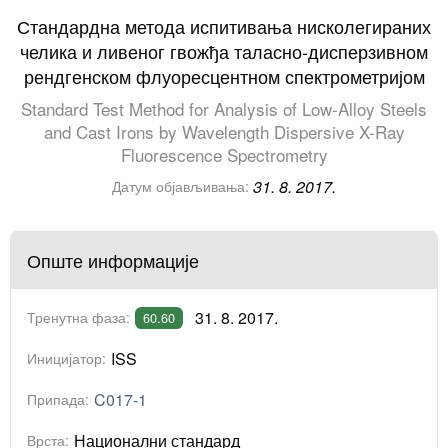
Стандардна метода испитивања нисколегираних
челика и ливеног гвожђа таласно-дисперзивном
рендгенском флуоресцентном спектрометријом
Standard Test Method for Analysis of Low-Alloy Steels
and Cast Irons by Wavelength Dispersive X-Ray
Fluorescence Spectrometry
31. 8. 2017.
Датум објављивања:
Опште информације
31. 8. 2017.
Тренутна фаза:
60.60
ISS
Иницијатор:
C017-1
Припада:
Национални стандард
Врста: