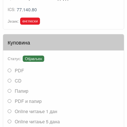
77.140.80
ICS:
енглески
Језик:
Куповина
Статус:
Објављен
PDF
CD
Папир
PDF и папир
Online читање 1 дан
Online читање 5 дана