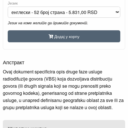
Језик
Језик на коме желите да примите документ.
Додај у корпу
Апстракт
Ovaj dokument specificira opis druge faze usluge
radiodifuzije govora (VBS) koja dozvoljava distribuciju
govora (ili drugih signala koji se mogu prenositi preko
govornog kodeka), generisanog od strane pretplatnika
usluge, u unapred definisanu geografsku oblast za sve ili za
grupu pretplatnika usluga koji se nalaze u ovoj oblasti.