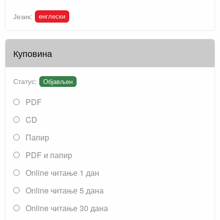
енглески
Језик:
Куповина
Статус:
Објављен
PDF
CD
Папир
PDF и папир
Online читање 1 дан
Online читање 5 дана
Online читање 30 дана