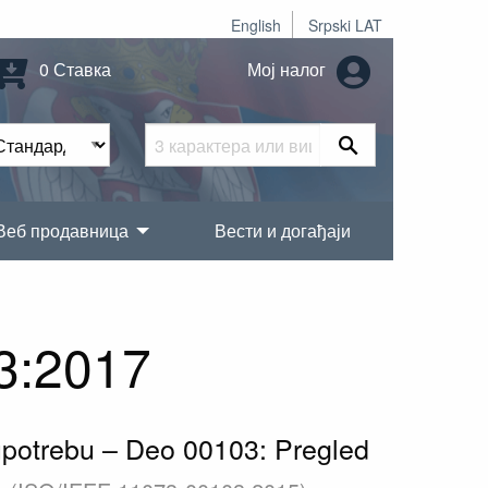
English
Srpski LAT
0 Ставка
Мој налог
Веб продавница
Вести и догађаји
3:2017
 upotrebu – Deo 00103: Pregled