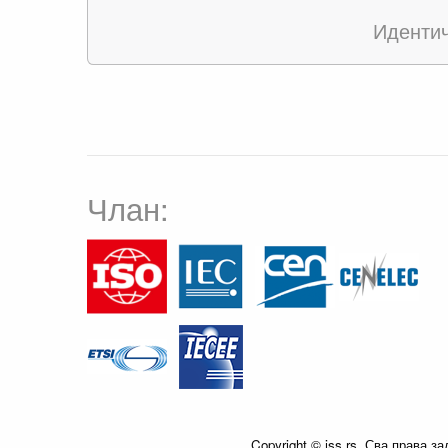
Иденти
Члан:
Copyright © iss.rs. Сва права з