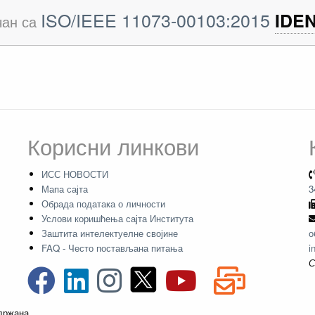
ISO/IEEE 11073-00103:2015
IDE
чан са
Корисни линкови
ИСС НОВОСТИ
Мапа сајта
3
Обрада података о личности
Услови коришћења сајта Института
Заштита интелектуелне својине
о
FAQ - Често постављана питања
i
С
адржана.