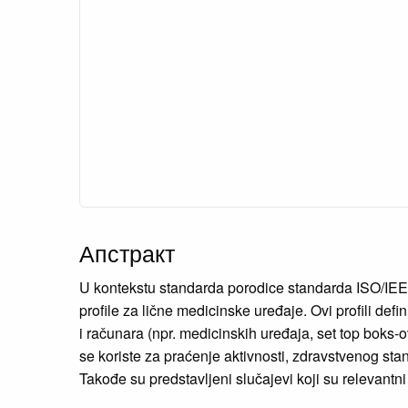
Апстракт
U kontekstu standarda porodice standarda ISO/IEEE
profile za lične medicinske uređaje. Ovi profili de
i računara (npr. medicinskih uređaja, set top boks-o
se koriste za praćenje aktivnosti, zdravstvenog sta
Takođe su predstavljeni slučajevi koji su relevantni