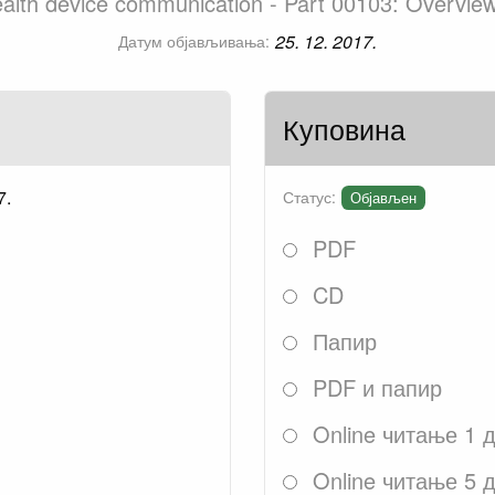
health device communication - Part 00103: Overv
25. 12. 2017.
Датум објављивања:
Куповина
7.
Статус:
Објављен
PDF
CD
Папир
PDF и папир
Online читање 1 
Online читање 5 