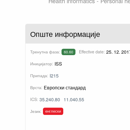
Health informatics - Personal 
Опште информације
25. 12. 201
Тренутна фаза:
Effective date:
60.60
ISS
Иницијатор:
I215
Припада:
Европски стандард
Врста:
35.240.80
11.040.55
ICS:
енглески
Језик: