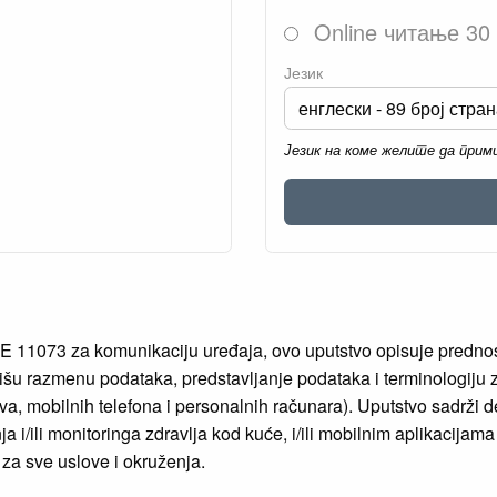
Online читање 30
Језик
Језик на коме желите да при
 11073 za komunikaciju uređaja, ovo uputstvo opisuje prednost 
finišu razmenu podataka, predstavljanje podataka i terminologij
va, mobilnih telefona i personalnih računara). Uputstvo sadrži de
nja i/ili monitoringa zdravlja kod kuće, i/ili mobilnim aplikaci
 za sve uslove i okruženja.