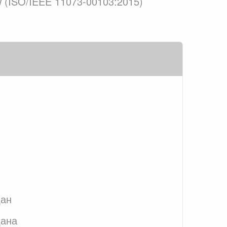
iew (ISO/IEEE 11073-00103:2015)
дан
дана