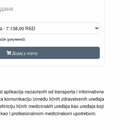
 дана
мите документ.
Додај у корпу
aplikacija nezavisnih od transporta i informativne
u za komunikaciju između ličnih zdravstvenih uređaja
finiciju ličnih medicinskih uređaja kao uređaja koji
jama kao i profesionalnom medicinskom upotrebom.