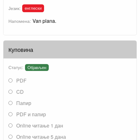
енглески
Језик:
Van plana.
Напомена:
Куповина
Статус:
Објављен
PDF
CD
Папир
PDF и папир
Online читање 1 дан
Online читање 5 дана