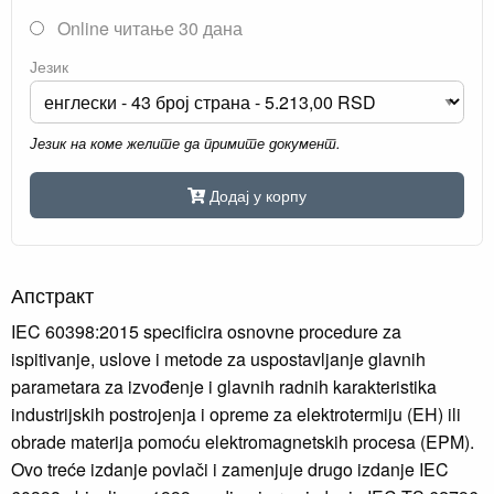
Online читање 30 дана
Језик
Језик на коме желите да примите документ.
Додај у корпу
Апстракт
IEC 60398:2015 specificira osnovne procedure za
ispitivanje, uslove i metode za uspostavljanje glavnih
parametara za izvođenje i glavnih radnih karakteristika
industrijskih postrojenja i opreme za elektrotermiju (EH) ili
obrade materija pomoću elektromagnetskih procesa (EPM).
Ovo treće izdanje povlači i zamenjuje drugo izdanje IEC