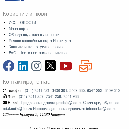
Корисни линкови
ИСС НОВОСТИ
Мапа сајта
Обрада података о личности
Услови коришћења сајта Института
Заштита интелектуелне својине
FAQ - Често постављана питања
Контактирајте нас
Телефон:
(011) 7541-421, 3409-301, 3409-335, 6547-293, 3409-310
Факс:
(011) 7541-257, 7541-258, 7541-938
E-mail:
Продаја стандарда: prodaja@iss.rs Семинари, обуке: iss-
edukacija@iss.rs Информације о стандардима: infocentar@iss.rs
Стевана Бракуса 2, 11030 Београд
Copyright © iss.rs. Сва права задржана.