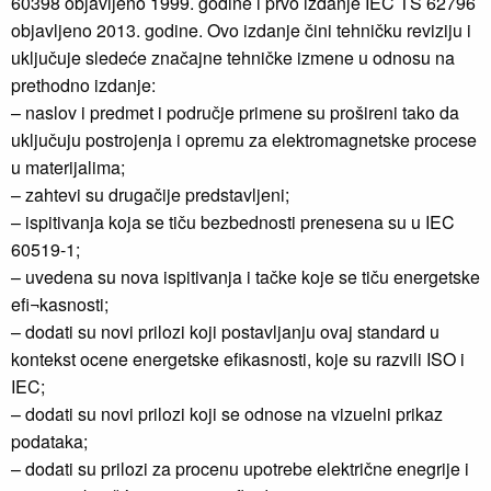
60398 objavljeno 1999. godine i prvo izdanje IEC TS 62796
objavljeno 2013. godine. Ovo izdanje čini tehničku reviziju i
uključuje sledeće značajne tehničke izmene u odnosu na
prethodno izdanje:
– naslov i predmet i područje primene su prošireni tako da
uključuju postrojenja i opremu za elektromagnetske procese
u materijalima;
– zahtevi su drugačije predstavljeni;
– ispitivanja koja se tiču bezbednosti prenesena su u IEC
60519-1;
– uvedena su nova ispitivanja i tačke koje se tiču energetske
efi¬kasnosti;
– dodati su novi prilozi koji postavljanju ovaj standard u
kontekst ocene energetske efikasnosti, koje su razvili ISO i
IEC;
– dodati su novi prilozi koji se odnose na vizuelni prikaz
podataka;
– dodati su prilozi za procenu upotrebe električne enegrije i