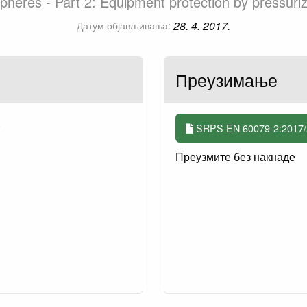
pheres - Part 2: Equipment protection by pressuriz
28. 4. 2017.
Датум објављивања:
Преузимање
.
SRPS EN 60079-2:2017/
Преузмите без накнаде