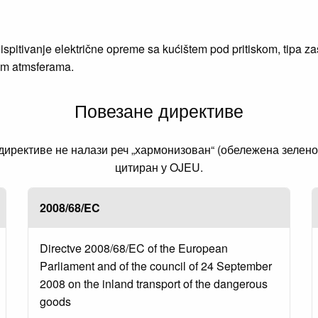
spitivanje električne opreme sa kućištem pod pritiskom, tipa zaš
nim atmsferama.
Повезане директиве
рективе не налази реч „хармонизован“ (обележена зеленом 
цитиран у OJEU.
2008/68/EC
Directve 2008/68/EC of the European
Parliament and of the council of 24 September
2008 on the inland transport of the dangerous
goods