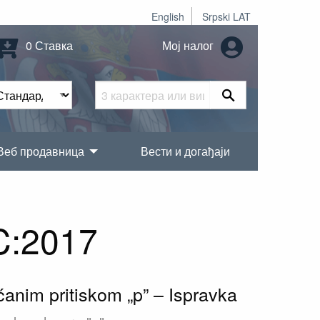
English
Srpski LAT
0 Ставка
Мој налог
Веб продавница
Вести и догађаји
C:2017
anim pritiskom „p” – Ispravka