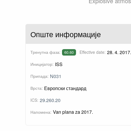
Explosive atmos
Опште информације
28. 4. 2017
Тренутна фаза:
Effective date:
60.60
ISS
Иницијатор:
N031
Припада:
Европски стандард
Врста:
29.260.20
ICS:
Van plana za 2017.
Напомена: