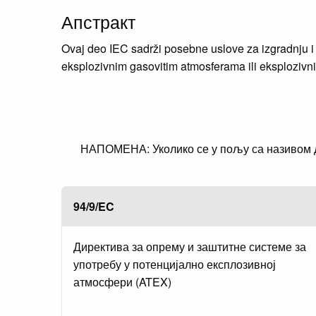
Апстракт
Ovaj deo IEC sadrži posebne uslove za izgradnju i i
eksplozivnim gasovitim atmosferama ili eksploziv
НАПОМЕНА: Уколико се у пољу са називом ди
94/9/EC
Директива за опрему и заштитне системе за
употребу у потенцијално експлозивној
атмосфери (ATEX)