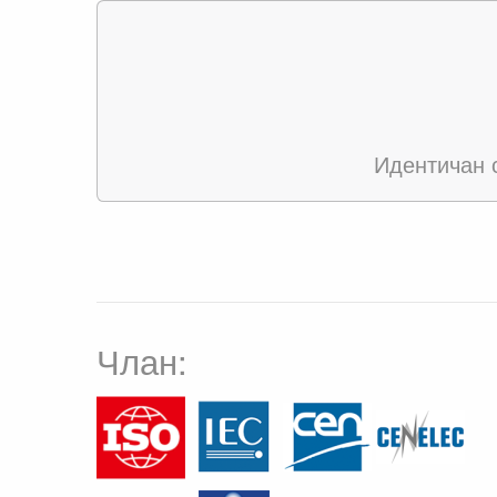
Идентичан 
Члан: