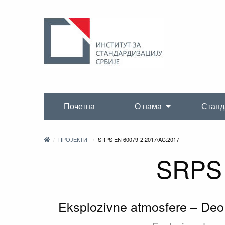
Почетна
О нама
Станд
ПРОЈЕКТИ
SRPS EN 60079-2:2017/AC:2017
SRPS 
Eksplozivne atmosfere – Deo 