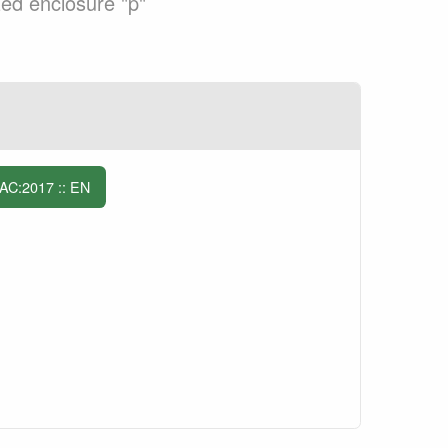
ed enclosure "p"
AC:2017 :: EN