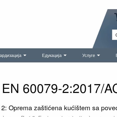
ардизација
Едукација
Услуге
EN 60079-2:2017/A
2: Oprema zaštićena kućištem sa poveć