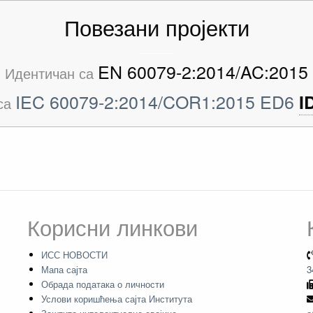
Повезани пројекти
EN 60079-2:2014/AC:2015
Идентичан са
IEC 60079-2:2014/COR1:2015 ED6
I
са
Корисни линкови
ИСС НОВОСТИ
Мапа сајта
3
Обрада података о личности
Услови коришћења сајта Института