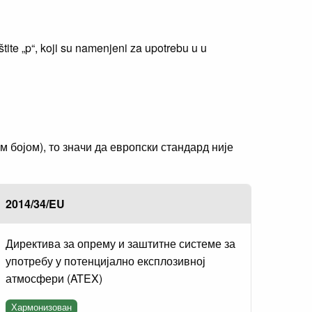
tite „p“, koji su namenjeni za upotrebu u u
бојом), то значи да европски стандард није
2014/34/EU
Директива за опрему и заштитне системе за
употребу у потенцијално експлозивној
атмосфери (ATEX)
Хармонизован