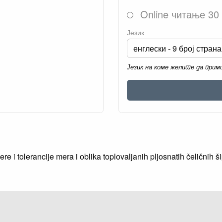
Online читање 30
Језик
Језик на коме желите да при
 i tolerancije mera i oblika toplovaljanih pljosnatih čeličnih 