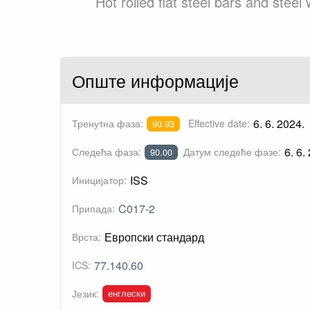
Hot rolled flat steel bars and ste
Опште информације
6. 6. 2024.
Тренутна фаза:
Effective date:
90.93
6. 6.
Следећа фаза:
Датум следеће фазе:
90.00
ISS
Иницијатор:
C017-2
Припада:
Европски стандард
Врста:
77.140.60
ICS:
енглески
Језик: