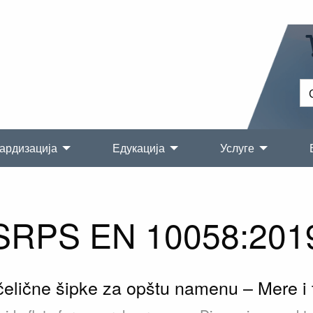
ардизација
Едукација
Услуге
SRPS EN 10058:201
čelične šipke za opštu namenu – Mere i t