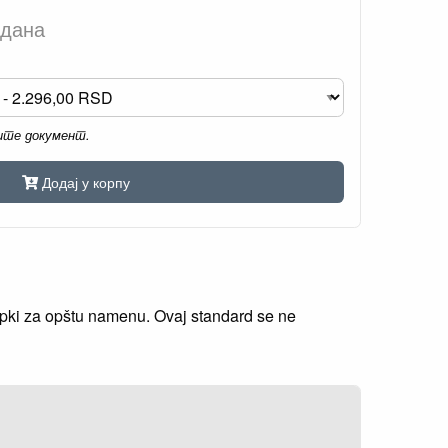
 дана
мите документ.
Додај у корпу
šipki za opštu namenu. Ovaj standard se ne