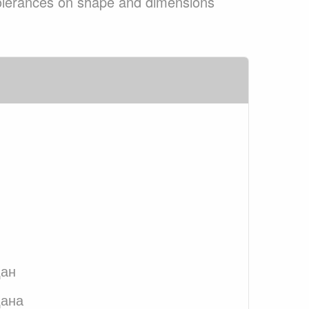
 tolerances on shape and dimensions
дан
дана