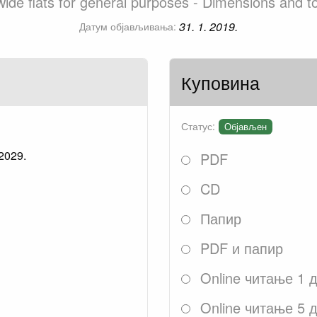
el wide flats for general purposes - Dimensions and
31. 1. 2019.
Датум објављивања:
Куповина
Статус:
Објављен
 2029.
PDF
CD
Папир
PDF и папир
Online читање 1 
Online читање 5 