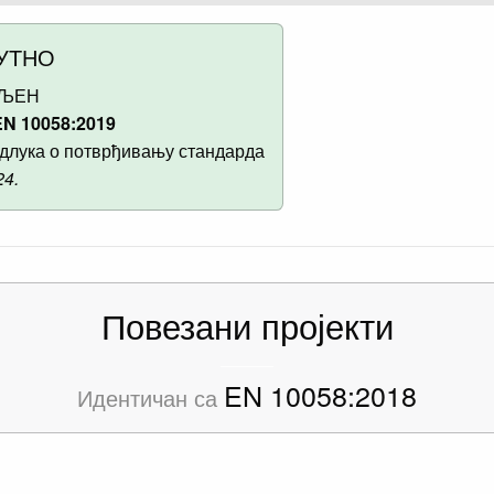
УТНО
ВЉЕН
N 10058:2019
длука о потврђивању стандарда
24.
Повезани пројекти
EN 10058:2018
Идентичан са