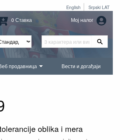
English
Srpski LAT
0 Ставка
Мој налог
Веб продавница
Вести и догађаји
9
olerancije oblika i mera