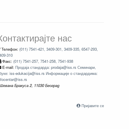
Контактирајте нас
Телефон:
(011) 7541-421, 3409-301, 3409-335, 6547-293,
409-310
Факс:
(011) 7541-257, 7541-258, 7541-938
E-mail:
Продаја стандарда: prodaja@iss.rs Семинари,
буке: iss-edukacija@iss.rs Информације о стандардима:
nfocentar@iss.rs
тевана Бракуса 2, 11030 Београд
Пријавите се