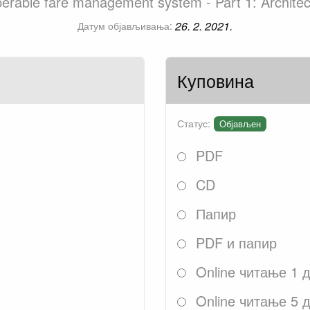
operable fare management system - Part 1: Archit
26. 2. 2021.
Датум објављивања:
Куповина
.
Статус:
Објављен
PDF
CD
Папир
PDF и папир
Online читање 1 
Online читање 5 