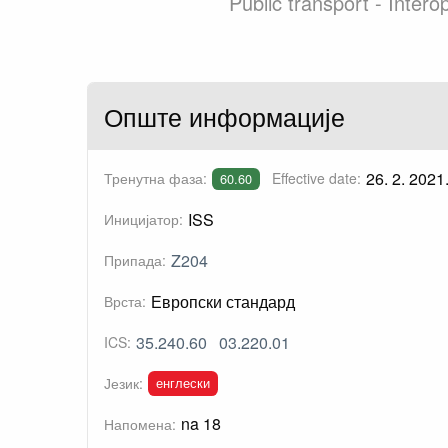
Public transport - Inter
Опште информације
26. 2. 2021
Тренутна фаза:
Effective date:
60.60
ISS
Иницијатор:
Z204
Припада:
Европски стандард
Врста:
35.240.60
03.220.01
ICS:
енглески
Језик:
na 18
Напомена: