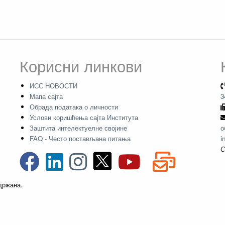
Корисни линкови
ИСС НОВОСТИ
Мапа сајта
3
Обрада података о личности
Услови коришћења сајта Института
Заштита интелектуелне својине
о
FAQ - Често постављана питања
i
С
адржана.