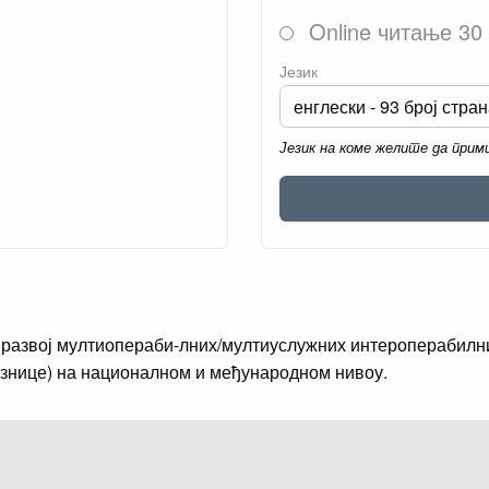
Online читање 30
Језик
Језик на коме желите да при
а развој мултиопераби-лних/мултиуслужних интероперабилн
знице) на националном и међународном нивоу.