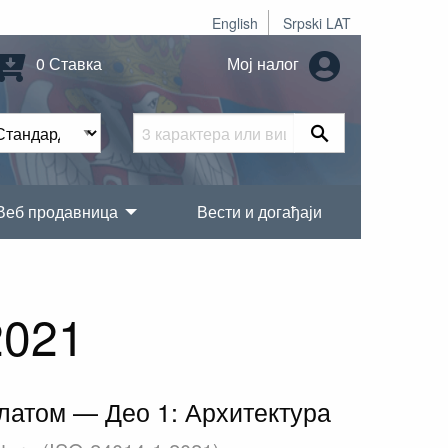
English
Srpski LAT
0 Ставка
Мој налог
Веб продавница
Вести и догађаји
2021
латом — Део 1: Архитектура