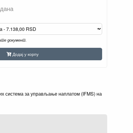
 дана
мите документ.
Додај у корпу
их система за управљање наплатом (IFMS) на