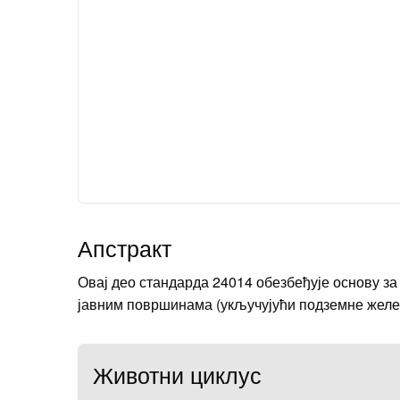
Апстракт
Овај део стандарда 24014 обезбеђује основу з
јавним површинама (укључујући подземне желе
Животни циклус