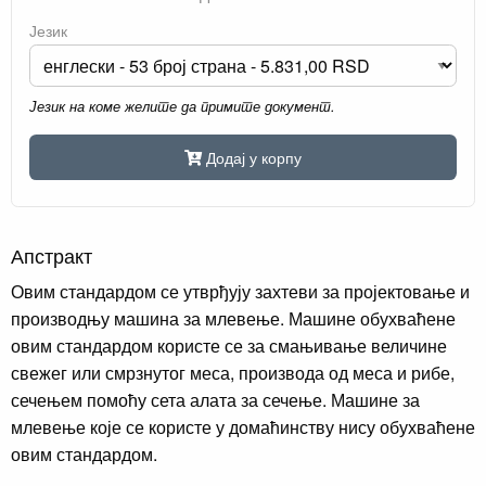
Језик
Језик на коме желите да примите документ.
Додај у корпу
Апстракт
Овим стандардом се утврђују захтеви за пројектовање и
производњу машина за млевење. Машине обухваћене
овим стандардом користе се за смањивање величине
свежег или смрзнутог меса, производа од меса и рибе,
сечењем помоћу сета алата за сечење. Машине за
млевење које се користе у домаћинству нису обухваћене
овим стандардом.