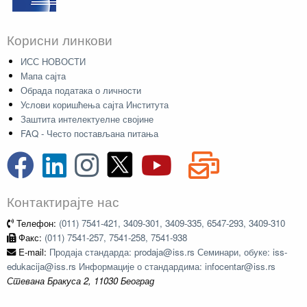
Корисни линкови
ИСС НОВОСТИ
Мапа сајта
Обрада података о личности
Услови коришћења сајта Института
Заштита интелектуелне својине
FAQ - Често постављана питања
Контактирајте нас
Телефон:
(011) 7541-421, 3409-301, 3409-335, 6547-293, 3409-310
Факс:
(011) 7541-257, 7541-258, 7541-938
E-mail:
Продаја стандарда: prodaja@iss.rs Семинари, обуке: iss-
edukacija@iss.rs Информације о стандардима: infocentar@iss.rs
Стевана Бракуса 2, 11030 Београд