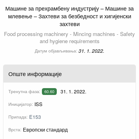
Машине за прехрамбену индустрију – Машине за
млевење – Захтеви за безбедност и хигијенски
захтеви
Food processing machinery - Mincing machines - Safety
and hygiene requirements
31. 1. 2022.
Датум објављивања:
Опште информације
31. 1. 2022.
Тренутна фаза:
60.60
ISS
Иницијатор:
E153
Припада:
Европски стандард
Врста: