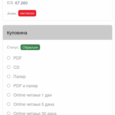
67.260
ICS:
енглески
Језик:
Куповина
Статус:
Објављен
PDF
CD
Папир
PDF и папир
Online читање 1 дан
Online читање 5 дана
Online читање 30 дана