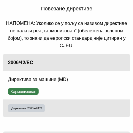
Повезане директиве
НАПОМЕНА: Уколико се у пољу са називом директиве
не налази реч „хармонизован“ (обележена зеленом
бојом), то значи да европски стандард није цитиран у
OJEU.
2006/42/EC
Директива за машине (MD)
Хармонизован
Директива 2006/42/EC