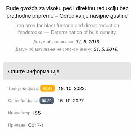
Rude gvožđa za visoku peć i direktnu redukciju bez
prethodne pripreme – Određivanje nasipne gustine
Iron ores for blast furnace and direct reduction
feedstocks — Determination of bulk density
31. 5. 2019.
Датум објављивања:
31. 5. 2019.
Датум објављивања на српском језику:
Опште информације
19. 10. 2022.
Тренутна фаза:
90.93
15. 10. 2027.
Следећа фаза:
90.20
ISS
Иницијатор:
C017-1
Припада: