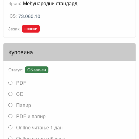
Међународни стандард
Врста:
73.060.10
ICS:
српски
Језик:
Куповина
Статус:
Објављен
PDF
CD
Папир
PDF и папир
Online читање 1 дан
Online читање 5 дана