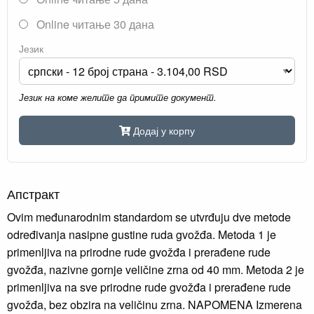
Online читање 30 дана
Језик
Језик на коме желите да примите документ.
Додај у корпу
Апстракт
Ovim međunarodnim standardom se utvrđuju dve metode
određivanja nasipne gustine ruda gvožđa. Metoda 1 je
primenljiva na prirodne rude gvožđa i prerađene rude
gvožđa, nazivne gornje veličine zrna od 40 mm. Metoda 2 je
primenljiva na sve prirodne rude gvožđa i prerađene rude
gvožđa, bez obzira na veličinu zrna. NAPOMENA Izmerena