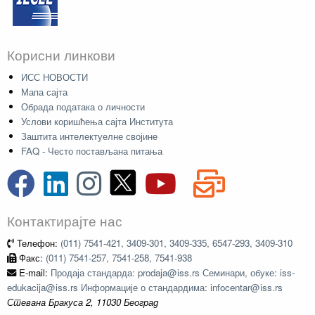
Корисни линкови
ИСС НОВОСТИ
Мапа сајта
Обрада података о личности
Услови коришћења сајта Института
Заштита интелектуелне својине
FAQ - Често постављана питања
Контактирајте нас
Телефон:
(011) 7541-421, 3409-301, 3409-335, 6547-293, 3409-310
Факс:
(011) 7541-257, 7541-258, 7541-938
E-mail:
Продаја стандарда: prodaja@iss.rs Семинари, обуке: iss-
edukacija@iss.rs Информације о стандардима: infocentar@iss.rs
Стевана Бракуса 2, 11030 Београд