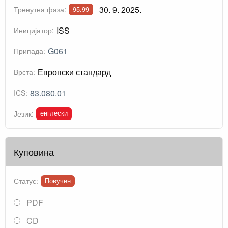
30. 9. 2025.
Тренутна фаза:
95.99
ISS
Иницијатор:
G061
Припада:
Европски стандард
Врста:
83.080.01
ICS:
енглески
Језик:
Куповина
Статус:
Повучен
PDF
CD