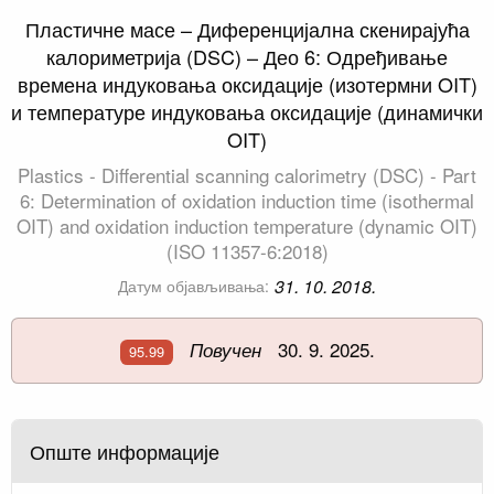
Пластичне масе – Диференцијална скенирајућа
калориметрија (DSC) – Део 6: Одређивање
времена индуковања оксидације (изотермни OIT)
и температуре индуковања оксидације (динамички
OIT)
Plastics - Differential scanning calorimetry (DSC) - Part
6: Determination of oxidation induction time (isothermal
OIT) and oxidation induction temperature (dynamic OIT)
(ISO 11357-6:2018)
31. 10. 2018.
Датум објављивања:
30. 9. 2025.
Повучен
95.99
Опште информације