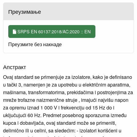
Преузимање
SRPS EN 60137:2018/AC:2020 :: EN
Преузмите без накнаде
Апстракт
Ovaj standard se primenjuje za izolatore, kako je definisano
u tački 3, namenjen je za upotrebu u električnim aparatima,
mašinama, transformatorima, prekidačima i postrojenjima za
mreže trofazne naizmenične struje , imajući najvišu napon
za opremu iznad 1 000 V i frekvenciju od 15 Hz do i
uključujući 60 Hz. Predmet posebnog sporazuma između
kupca i dobavljača, ovaj standard može se primeniti,
delimično ili u celini, sa sledećim: - izolatori korišćeni u