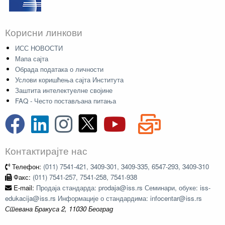
Корисни линкови
ИСС НОВОСТИ
Мапа сајта
Обрада података о личности
Услови коришћења сајта Института
Заштита интелектуелне својине
FAQ - Често постављана питања
Контактирајте нас
Телефон:
(011) 7541-421, 3409-301, 3409-335, 6547-293, 3409-310
Факс:
(011) 7541-257, 7541-258, 7541-938
E-mail:
Продаја стандарда: prodaja@iss.rs Семинари, обуке: iss-
edukacija@iss.rs Информације о стандардима: infocentar@iss.rs
Стевана Бракуса 2, 11030 Београд