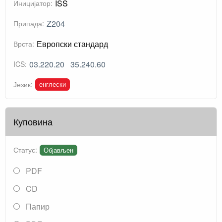
ISS
Иницијатор:
Z204
Припада:
Европски стандард
Врста:
03.220.20
35.240.60
ICS:
енглески
Језик:
Куповина
Статус:
Објављен
PDF
CD
Папир