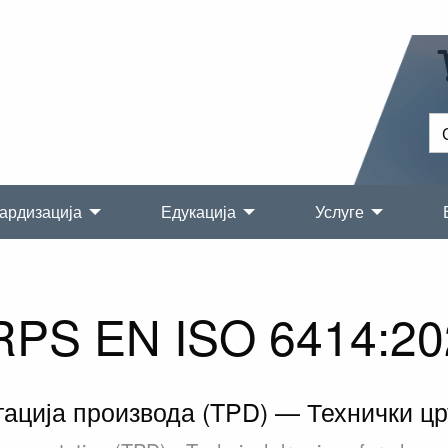
ардизација
Едукација
Услуге
RPS EN ISO 6414:20
ација производа (TPD) — Технички цр