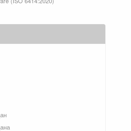
ware (ISO 6414:2020)
дан
дана