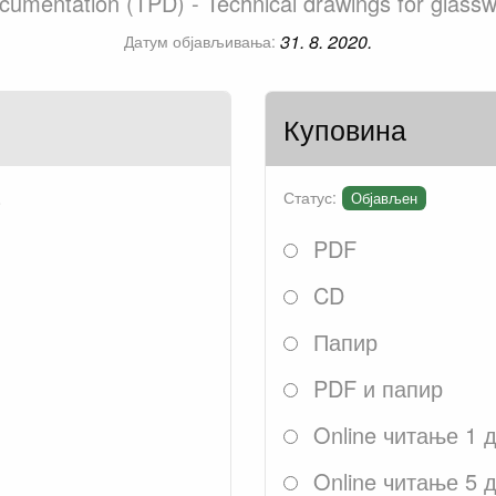
ocumentation (TPD) - Technical drawings for glass
31. 8. 2020.
Датум објављивања:
Куповина
.
Статус:
Објављен
PDF
CD
Папир
PDF и папир
Online читање 1 
Online читање 5 