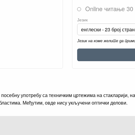
Online читање 30
Језик
Језик на коме желите да при
 посебну употребу са техничким цртежима на стакларији, на
областима. Међутим, овде нису укључени оптички делови.