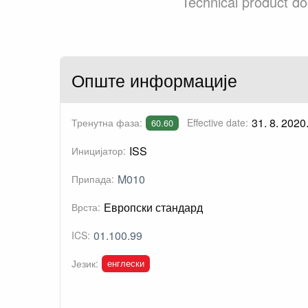
Technical product d
Опште информације
31. 8. 2020
Тренутна фаза:
Effective date:
60.60
ISS
Иницијатор:
M010
Припада:
Европски стандард
Врста:
01.100.99
ICS:
енглески
Језик: