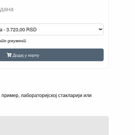
 дана
мите документ.
Додај у корпу
 пример, лабораторијској стакларији или