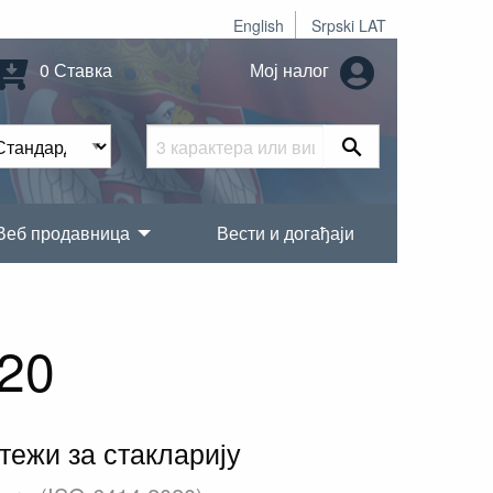
English
Srpski LAT
0 Ставка
Мој налог
Веб продавница
Вести и догађаји
20
тежи за стакларију