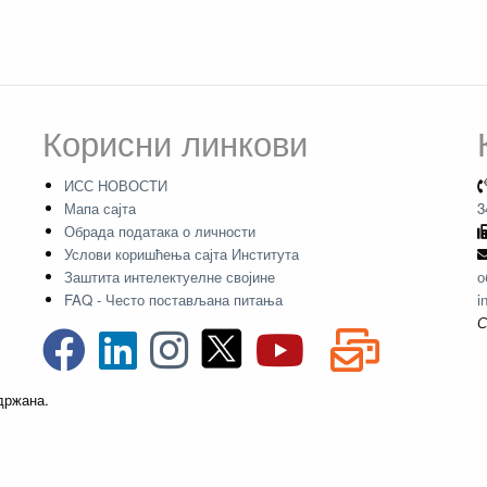
Корисни линкови
ИСС НОВОСТИ
Мапа сајта
3
Обрада података о личности
Услови коришћења сајта Института
Заштита интелектуелне својине
о
FAQ - Често постављана питања
i
С
адржана.