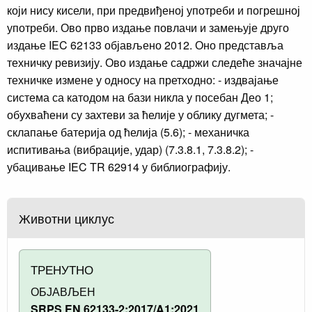
који нису кисели, при предвиђеној употреби и погрешној
употреби. Ово прво издање повлачи и замењује друго
издање IEC 62133 објављено 2012. Оно представља
техничку ревизију. Ово издање садржи следеће значајне
техничке измене у односу на претходно: - издвајање
система са катодом на бази никла у посебан Део 1;
обухваћени су захтеви за ћелије у облику дугмета; -
склапање батерија од ћелија (5.6); - механичка
испитивања (вибрације, удар) (7.3.8.1, 7.3.8.2); -
убацивање IEC TR 62914 у библиографију.
Животни циклус
ТРЕНУТНО
ОБЈАВЉЕН
SRPS EN 62133-2:2017/A1:2021