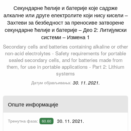
Секундарне ћелије и батерије које садрже
алкалне или друге електролите који нису кисели –
Захтеви за безбедност за преносиве затворене
секундарне ћелије и батерије – Део 2: Литијумски
системи – Измена 1
Secondary cells and batteries containing alkaline or other
non-acid electrolytes - Safety requirements for portable
sealed secondary cells, and for batteries made from
them, for use in portable applications - Part 2: Lithium
systems
30. 11. 2021.
Датум објављивања:
Опште информације
30. 11. 2021.
Тренутна фаза:
60.60