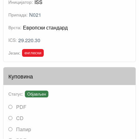
ISS
Иницијатор:
N021
Припада:
Европски стандард
Врста:
29.220.30
ICS:
енглески
Језик:
Куповина
Статус:
Објављен
PDF
CD
Папир