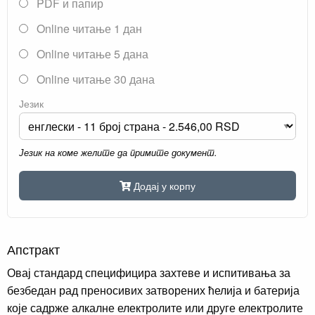
PDF и папир
Online читање 1 дан
Online читање 5 дана
Online читање 30 дана
Језик
Језик на коме желите да примите документ.
Додај у корпу
Апстракт
Овај стандард специфицира захтеве и испитивања за
безбедан рад преносивих затворених ћелија и батерија
које садрже алкалне електролите или друге електролите