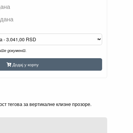
дана
 дана
мите документ.
Додај у корпу
ост тегова за вертикалне клизне прозоре.