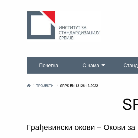
Почетна
О нама
Станд
ПРОЈЕКТИ
SRPS EN 13126-13:2022
S
Грађевински окови – Окови за 