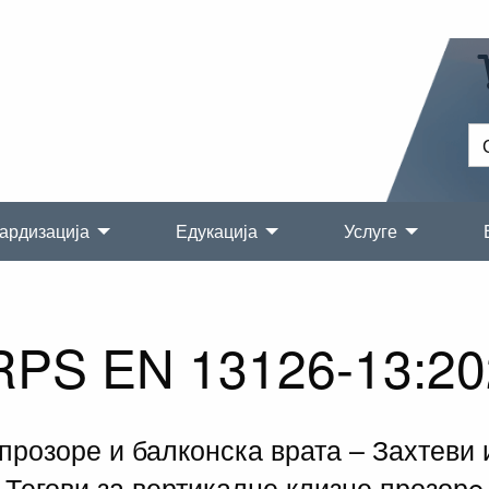
ардизација
Едукација
Услуге
RPS EN 13126-13:20
прозоре и балконска врата – Захтеви
Тегови за вертикалне клизне прозорe