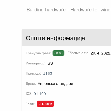
Building hardware - Hardware for win
Опште информације
29. 4. 2022
Тренутна фаза:
Effective date:
60.60
ISS
Иницијатор:
U162
Припада:
Европски стандард
Врста:
91.190
ICS:
енглески
Језик: