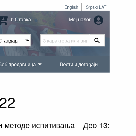
English
Srpski LAT
0 Ставка
Мој налог
Веб продавница
Вести и догађаји
22
 и методе испитивања – Део 13: