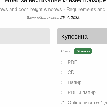
dows and door height windows - Requirements and 
29. 4. 2022.
Датум објављивања:
Куповина
.
Статус:
Објављен
PDF
CD
Папир
PDF и папир
Online читање 1 