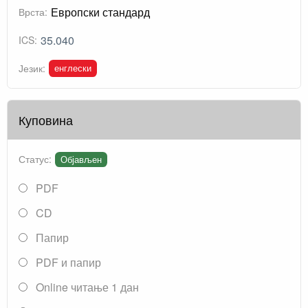
Европски стандард
Врста:
35.040
ICS:
енглески
Језик:
Куповина
Статус:
Објављен
PDF
CD
Папир
PDF и папир
Online читање 1 дан