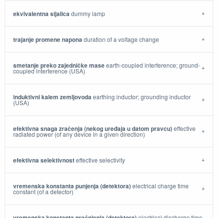
ekvivalentna sijalica
dummy lamp
trajanje promene napona
duration of a voltage change
smetanje preko zajedničke mase
earth-coupled interference; ground-
coupled interference (USA)
induktivni kalem zemljovoda
earthing inductor; grounding inductor
(USA)
efektivna snaga zračenja (nekog uređaja u datom pravcu)
effective
radiated power (of any device in a given direction)
efektivna selektivnost
effective selectivity
vremenska konstanta punjenja (detektora)
electrical charge time
constant (of a detector)
vremenska konstanta praćnjenja (detektora)
electrical discharge time