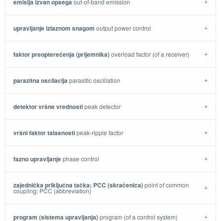
emisija izvan opsega
out-of-band emission
upravljanje izlaznom snagom
output power control
faktor preopterećenja (prijemnika)
overload factor (of a receiver)
parazitna oscilacija
parasitic oscillation
detektor vršne vrednosti
peak detector
vršni faktor talasnosti
peak-ripple factor
fazno upravljanje
phase control
zajednička priključna tačka; PCC (skraćenica)
point of common
coupling; PCC (abbreviation)
program (sistema upravljanja)
program (of a control system)