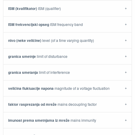
ISM (kvalifikator)
ISM (qualifier)
ISM frekvencijski opseg
ISM frequency band
nivo (neke veličine)
level (of a time varying quantity)
granica smetnje
limit of disturbance
granica smetanja
limit of interference
veličina fluktuacije napona
magnitude of a voltage fluctuation
faktor rasprezanja od mreže
mains decoupling factor
imunost prema smetnjama iz mreže
mains immunity