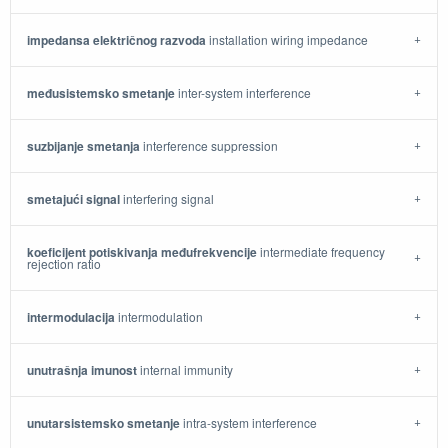
impedansa električnog razvoda
installation wiring impedance
međusistemsko smetanje
inter-system interference
suzbijanje smetanja
interference suppression
smetajući signal
interfering signal
koeficijent potiskivanja međufrekvencije
intermediate frequency
rejection ratio
intermodulacija
intermodulation
unutrašnja imunost
internal immunity
unutarsistemsko smetanje
intra-system interference