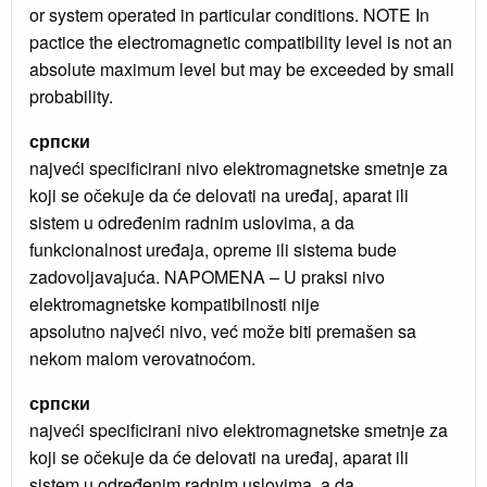
or system operated in particular conditions. NOTE In
pactice the electromagnetic compatibility level is not an
absolute maximum level but may be exceeded by small
probability.
српски
najveći specificirani nivo elektromagnetske smetnje za
koji se očekuje da će delovati na uređaj, aparat ili
sistem u određenim radnim uslovima, a da
funkcionalnost uređaja, opreme ili sistema bude
zadovoljavajuća. NAPOMENA – U praksi nivo
elektromagnetske kompatibilnosti nije
apsolutno najveći nivo, već može biti premašen sa
nekom malom verovatnoćom.
српски
najveći specificirani nivo elektromagnetske smetnje za
koji se očekuje da će delovati na uređaj, aparat ili
sistem u određenim radnim uslovima, a da