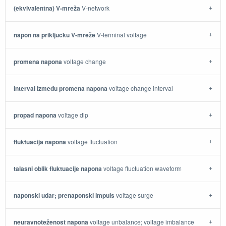
(ekvivalentna) V-mreža
V-network
napon na priključku V-mreže
V-terminal voltage
promena napona
voltage change
interval između promena napona
voltage change interval
propad napona
voltage dip
fluktuacija napona
voltage fluctuation
talasni oblik fluktuacije napona
voltage fluctuation waveform
naponski udar; prenaponski impuls
voltage surge
neuravnoteženost napona
voltage unbalance; voltage imbalance