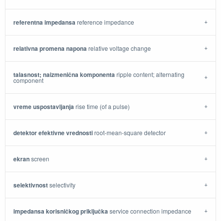
referentna impedansa
reference impedance
relativna promena napona
relative voltage change
talasnost; naizmenična komponenta
ripple content; alternating
component
vreme uspostavljanja
rise time (of a pulse)
detektor efektivne vrednosti
root-mean-square detector
ekran
screen
selektivnost
selectivity
impedansa korisničkog priključka
service connection impedance