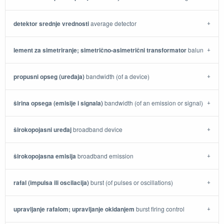
detektor srednje vrednosti
average detector
lement za simetriranje; simetrično-asimetrični transformator
balun
propusni opseg (uređaja)
bandwidth (of a device)
širina opsega (emisije i signala)
bandwidth (of an emission or signal)
širokopojasni uređaj
broadband device
širokopojasna emisija
broadband emission
rafal (impulsa ili oscilacija)
burst (of pulses or oscillations)
upravljanje rafalom; upravljanje okidanjem
burst firing control