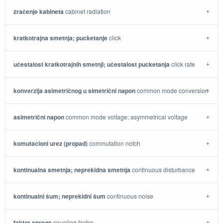
zračenje kabineta
cabinet radiation
kratkotrajna smetnja; pucketanje
click
učestalost kratkotrajnih smetnji; učestalost pucketanja
click rate
konverzija asimetričnog u simetrični napon
common mode conversion
asimetrični napon
common mode voltage; asymmetrical voltage
komutacioni urez (propad)
commutation notch
kontinualna smetnja; neprekidna smetnja
continuous disturbance
kontinualni šum; neprekidni šum
continuous noise
faktor sprege
coupling factor