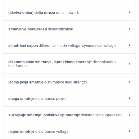
(ekvivalentna) delta mreža
delta network
smanjenje osetljivosti
desensitization
simetrični napon
differential mode voltage; symmetrical voltage
diskontinualno smetanje; isprekidano smetanje
discontinuous
interference
jačina polja smetnje
disturbance field strength
snaga smetnje
disturbance power
suzbijanje smetnje; potiskivanje smetnje
disturbance suppression
napon smetnje
disturbance voltage