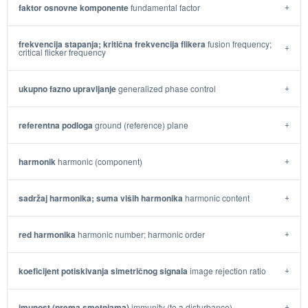
faktor osnovne komponente
fundamental factor
frekvencija stapanja; kritična frekvencija flikera
fusion frequency;
critical flicker frequency
ukupno fazno upravljanje
generalized phase control
referentna podloga
ground (reference) plane
harmonik
harmonic (component)
sadržaj harmonika; suma viših harmonika
harmonic content
red harmonika
harmonic number; harmonic order
koeficijent potiskivanja simetričnog signala
image rejection ratio
imunost (prema smetnjama)
immunity (to a disturbance)