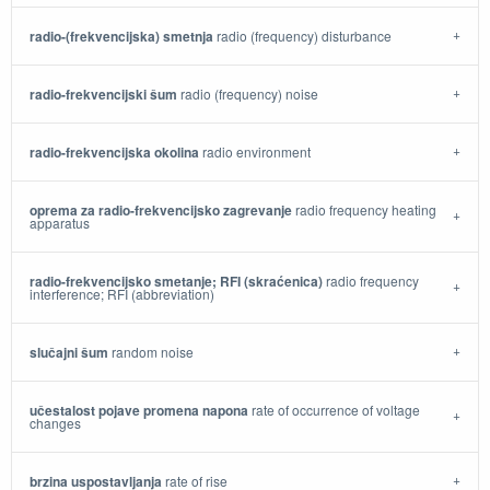
radio-(frekvencijska) smetnja
radio (frequency) disturbance
radio-frekvencijski šum
radio (frequency) noise
radio-frekvencijska okolina
radio environment
oprema za radio-frekvencijsko zagrevanje
radio frequency heating
apparatus
radio-frekvencijsko smetanje; RFI (skraćenica)
radio frequency
interference; RFI (abbreviation)
slučajni šum
random noise
učestalost pojave promena napona
rate of occurrence of voltage
changes
brzina uspostavljanja
rate of rise