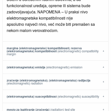
funkcionalnost uređaja, opreme ili sistema bude
zadovoljavajuća. NAPOMENA – U praksi nivo
elektromagnetske kompatibilnosti nije
apsolutno najveći nivo, već može biti premašen sa
nekom malom verovatnoćom.
margina (elektromagnetske) kompatibilnosti; rezerva
(elektromagnetske) kompatibilnosti
(electromagnetic) compatibility
margin
(elektromagnetska) emisija
(electromagnetic) emission
zračenje (elektromagnetsko); (elektromagnetska) radijacija
(electromagnetic) radiation
(elektromagnetska) susceptibilnost
(electromagnetic) susceptibility
mesto za ispitivanje (zračenja)
(radiation) test site