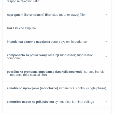
response rejection ratio
nepropusni (četvrttalasni) filtar
stop (quarter-wave) filter
trakasti vod
stripline
impedansa sistema napajanja
supply system impedance
komponenta za potiskivanje smetnji
suppressor; suppression
component
površinska prenosna impedansa (koaksijalnog voda)
surface transfer
impedance (of a coaxial line)
simetrično upravljanje (monofazno)
symmetrical control (single phase)
simetrični napon na priključcima
symmetrical terminal voltage