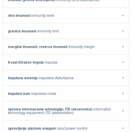
nivo imunosti
immunity level
granica imunosti
immunity limit
margina imunosti; rezerva imunosti
immunity margin
Kvazi-Dirakov impuls
impulse
impulsna smetnja
impulsive disturbance
impulsni šum
impulsive noise
oprema informacione tehnologije; ITE (skraćenica)
information
technology equipment; ITE (abbreviation)
upravljanje ulaznom snagom
input power control