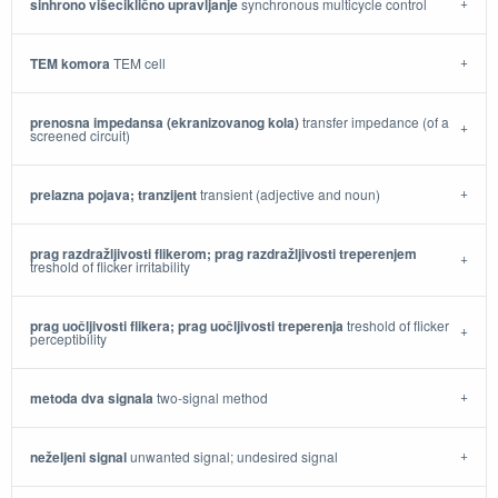
sinhrono višeciklično upravljanje
synchronous multicycle control
TEM komora
TEM cell
prenosna impedansa (ekranizovanog kola)
transfer impedance (of a
screened circuit)
prelazna pojava; tranzijent
transient (adjective and noun)
prag razdražljivosti flikerom; prag razdražljivosti treperenjem
treshold of flicker irritability
prag uočljivosti flikera; prag uočljivosti treperenja
treshold of flicker
perceptibility
metoda dva signala
two-signal method
neželjeni signal
unwanted signal; undesired signal