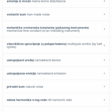
smetnja iz mreže
mains-borne disturbance
veštački šum
man-made noise
mehanička vremenska konstanta (pokaznog instrumenta)
mechanical time constant (of an indicating instrument)
višeciklično upravljanje (u poluperiodama)
multicycle control (by half-
cycles)
uskopojasni uređaj
narrowband device
uskopojasna emisija
narrowband emission
prirodni šum
natural noise
odnos harmonika n-tog reda
nth harmonic ratio