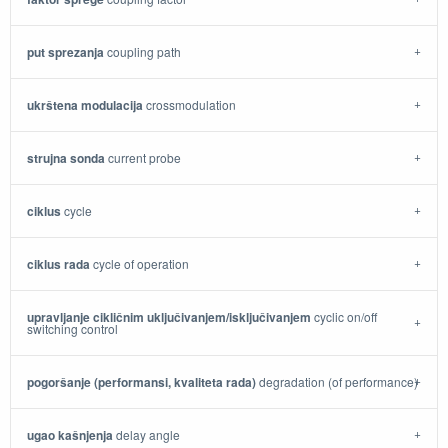
put sprezanja
coupling path
ukrštena modulacija
crossmodulation
strujna sonda
current probe
ciklus
cycle
ciklus rada
cycle of operation
upravljanje cikličnim uključivanjem/isključivanjem
cyclic on/off
switching control
pogoršanje (performansi, kvaliteta rada)
degradation (of performance)
ugao kašnjenja
delay angle