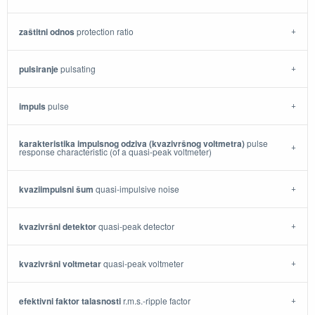
zaštitni odnos
protection ratio
pulsiranje
pulsating
impuls
pulse
karakteristika impulsnog odziva (kvazivršnog voltmetra)
pulse
response characteristic (of a quasi-peak voltmeter)
kvaziimpulsni šum
quasi-impulsive noise
kvazivršni detektor
quasi-peak detector
kvazivršni voltmetar
quasi-peak voltmeter
efektivni faktor talasnosti
r.m.s.-ripple factor