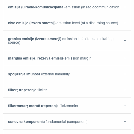
emisija (u radio-komunikacijama)
emission (in radiocommunication)
nivo emisije (izvora smetnji)
emission level (of a disturbing source)
granica emisije (izvora smetnji)
emission limit (from a disturbing
source)
margina emisije; rezerva emisije
emission margin
spoljašnja imunost
external immunity
fliker; treperenje
flicker
flikermetar; merač treperenja
flickermeter
osnovna komponenta
fundamental (component)