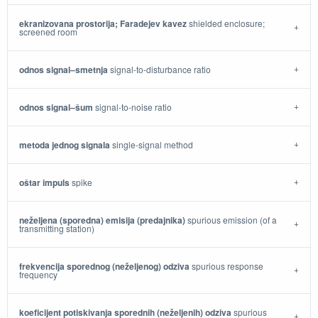
ekranizovana prostorija; Faradejev kavez
shielded enclosure;
screened room
odnos signal–smetnja
signal-to-disturbance ratio
odnos signal–šum
signal-to-noise ratio
metoda jednog signala
single-signal method
oštar impuls
spike
neželjena (sporedna) emisija (predajnika)
spurious emission (of a
transmitting station)
frekvencija sporednog (neželjenog) odziva
spurious response
frequency
koeficijent potiskivanja sporednih (neželjenih) odziva
spurious