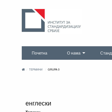
Почетна
О нама
Станд
ТЕРМИНИ
GRUPA 0
енглески