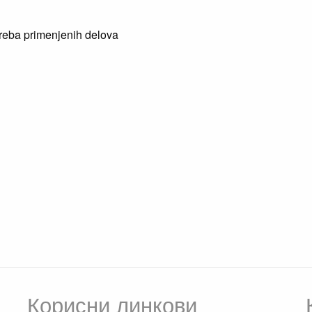
treba primenjenih delova
Корисни линкови