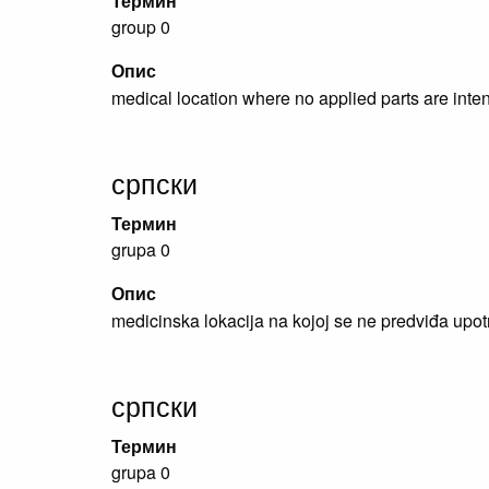
Термин
group 0
Опис
medical location where no applied parts are inte
српски
Термин
grupa 0
Опис
medicinska lokacija na kojoj se ne predviđa upo
српски
Термин
grupa 0