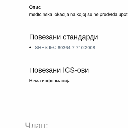
Опис
medicinska lokacija na kojoj se ne predviđa upo
Повезани стандарди
SRPS IEC 60364-7-710:2008
Повезани ICS-ови
Нема информација
Члан: