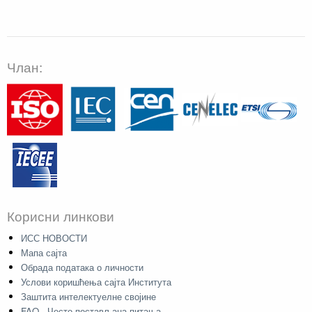
Члан:
Корисни линкови
ИСС НОВОСТИ
Мапа сајта
Обрада података о личности
Услови коришћења сајта Института
Заштита интелектуелне својине
FAQ - Често постављана питања