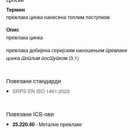
Термин
превлака цинка нанесена топлим поступком
Опис
превлака цинка
превлака добијена серијским
наношењем превлаке
цинка топлим поступком
(3.1)
Повезани стандарди
SRPS EN ISO 1461:2022
Повезани ICS-ови
25.220.40
- Металне превлаке