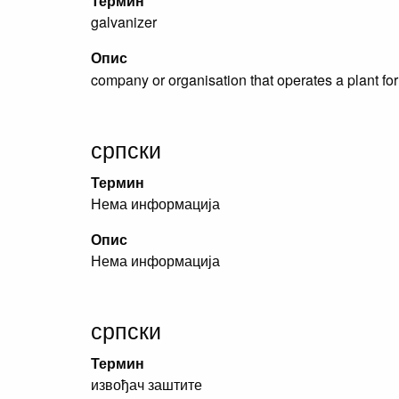
Термин
galvanizer
Опис
company or organisation that operates a plant for t
српски
Термин
Нема информација
Опис
Нема информација
српски
Термин
извођач заштите