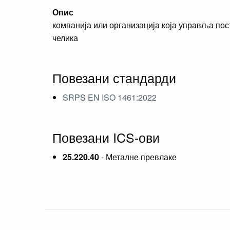
Опис
компанија или организација која управља по
челика
Повезани стандарди
SRPS EN ISO 1461:2022
Повезани ICS-ови
25.220.40
- Металне превлаке