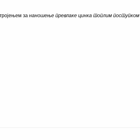
стројењем за
наношење превлаке цинка топлим поступком