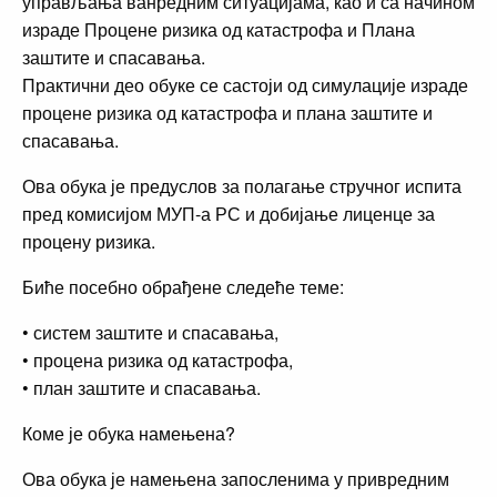
управљања ванредним ситуацијама, као и са начином
израде Процене ризика од катастрофа и Плана
заштите и спасавања.
Практични део обуке се састоји од симулације израде
процене ризика од катастрофа и плана заштите и
спасавања.
Ова обука је предуслов за полагање стручног испита
пред комисијом МУП-а РС и добијање лиценце за
процену ризика.
Биће посебно обрађене следеће теме:
• систем заштите и спасавања,
• процена ризика од катастрофа,
• план заштите и спасавања.
Коме је обука намењена?
Ова обука је намењена запосленима у привредним