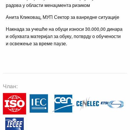
радова у области менаџмента ризиком
Анита Кликовац, МУП Сектор за ванредне ситуације
Накнада за учешће на обуци износи 30.000,00 динара
и обухвата материјал за обуку, потврду о обучености
и освежење за време паузе.
Члан: