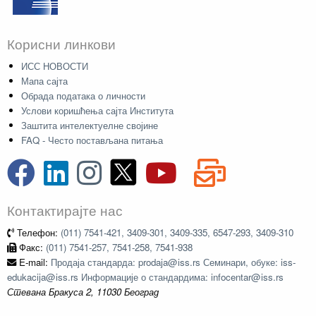
Корисни линкови
ИСС НОВОСТИ
Мапа сајта
Обрада података о личности
Услови коришћења сајта Института
Заштита интелектуелне својине
FAQ - Често постављана питања
Контактирајте нас
Телефон:
(011) 7541-421, 3409-301, 3409-335, 6547-293, 3409-310
Факс:
(011) 7541-257, 7541-258, 7541-938
E-mail:
Продаја стандарда: prodaja@iss.rs Семинари, обуке: iss-
edukacija@iss.rs Информације о стандардима: infocentar@iss.rs
Стевана Бракуса 2, 11030 Београд