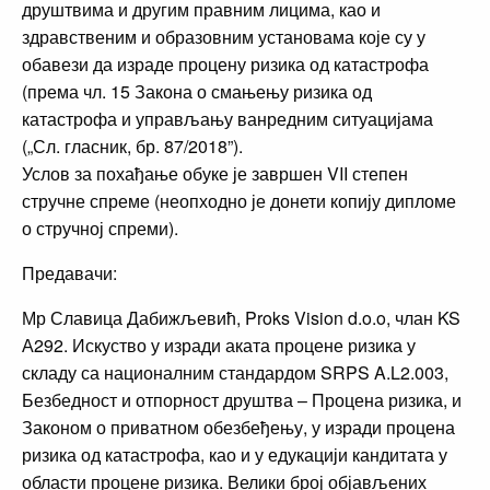
друштвима и другим правним лицима, као и
здравственим и образовним установама које су у
обавези да израде процену ризика од катастрофа
(према чл. 15 Закона о смањењу ризика од
катастрофа и управљању ванредним ситуацијама
(„Сл. гласник, бр. 87/2018”).
Услов за похађање обуке је завршен VII степен
стручне спреме (неопходно је донети копију дипломе
о стручној спреми).
Предавачи:
Мр Славица Дабижљевић, Proks Vision d.o.o, члан KS
А292. Искуство у изради аката процене ризика у
складу са националним стандардом SRPS A.L2.003,
Безбедност и отпорност друштва – Процена ризика, и
Законом о приватном обезбеђењу, у изради процена
ризика од катастрофа, као и у едукацији кандитата у
области процене ризика. Велики број објављених