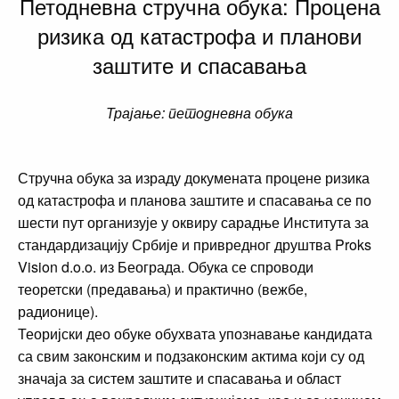
Петодневна стручна обука: Процена
ризика од катастрофа и планови
заштите и спасавања
Трајање: петодневна обука
Стручна обука за израду докумената процене ризика
од катастрофа и планова заштите и спасавања се по
шести пут организује у оквиру сарадње Института за
стандардизацију Србије и привредног друштва Proks
Vision d.o.o. из Београда. Обука се спроводи
теоретски (предавања) и практично (вежбе,
радионице).
Теоријски део обуке обухвата упознавање кандидата
са свим законским и подзаконским актима који су од
значаја за систем заштите и спасавања и област