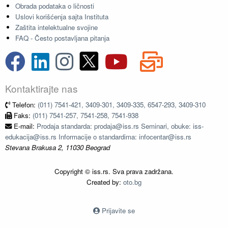
Obrada podataka o ličnosti
Uslovi korišćenja sajta Instituta
Zaštita intelektualne svojine
FAQ - Često postavljana pitanja
Kontaktirajte nas
Telefon:
(011) 7541-421, 3409-301, 3409-335, 6547-293, 3409-310
Faks:
(011) 7541-257, 7541-258, 7541-938
E-mail:
Prodaja standarda: prodaja@iss.rs Seminari, obuke: iss-
edukacija@iss.rs Informacije o standardima: infocentar@iss.rs
Stevana Brakusa 2, 11030 Beograd
Copyright © iss.rs. Sva prava zadržana.
Created by:
oto.bg
Prijavite se