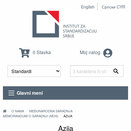
English
Српски CYR
0 Stavka
Moj nalog
Glavni meni
O NAMA
MEĐUNARODNA SARADNJA
MEMORANDUMI O SARADNJI (MOS)
AZIJA
Azija