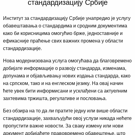
стандардизацију Србије
Институт за стандардизацију Србије унапредио је услугу
обавештавања о стандардима и сродним документима
како би корисницима омогућио брже, једноставније и
ефикасније праћење свих важних промена у области
стандардизације.
Нова модернизована услуга омогућава да благовремено
добијате информације о развоју стандарда, изменама,
допунама и објављивању нових издања стандарда, како
на српском, тако и на енглеском језику. На овај начин
ћете увек бити информисани и усклађени са актуелним
захтевима тржишта, регулативе и пословања.
Без обзира на то да ли пратите једну или више области
стандардизације, захваљујући овој услузи никада нећете
пропустити важне новости. За сваку измену или нови
документ добијаћете правовремено обавештење, што