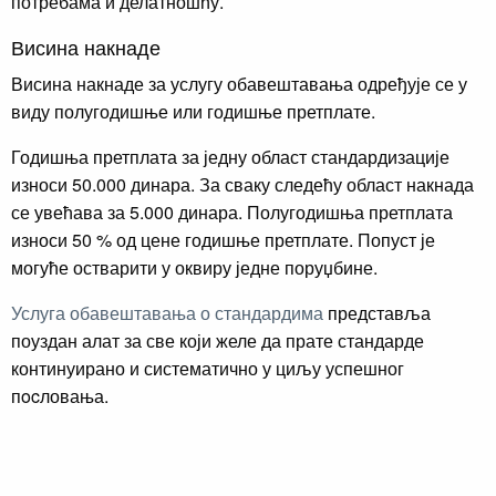
потребама и делатношћу.
Висина накнаде
Висина накнаде за услугу обавештавања одређује се у
виду полугодишње или годишње претплате.
Годишња претплата за једну област стандардизације
износи 50.000 динара. За сваку следећу област накнада
се увећава за 5.000 динара. Полугодишња претплата
износи 50 % од цене годишње претплате. Попуст је
могуће остварити у оквиру једне поруџбине.
Услуга обавештавања о стандардима
представља
поуздан алат за све који желе да прате стандарде
континуирано и систематично у циљу успешног
пocловања.