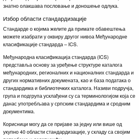
знатно олакшава пословање и доношење одлука.
Избор области стандардизације
Стандарде о којима желите да примате обавештења
можете изабрати у оквиру другог нивоа Међународне
класификације стандарда – ICS.
Међународна класификација стандарда (ICS)
представља основу за уређење структуре каталога
међународних, регионалних и националних стандарда и
других нормативних докумената, као и база података о
стандардима и библиотечких каталога. Називи подручја,
група и подгрупа усклађени су са терминологијом која се
данас употребљава у српским стандардима и сродним
документима.
Корисници могу да се пријаве за једну или више од
укупно 40 области стандардизације, у складу са својим