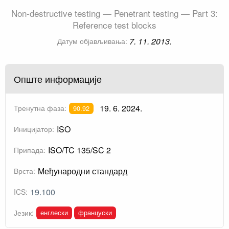
Non-destructive testing — Penetrant testing — Part 3:
Reference test blocks
7. 11. 2013.
Датум објављивања:
Опште информације
19. 6. 2024.
Тренутна фаза:
90.92
ISO
Иницијатор:
ISO/TC 135/SC 2
Припада:
Међународни стандард
Врста:
19.100
ICS:
енглески
француски
Језик: