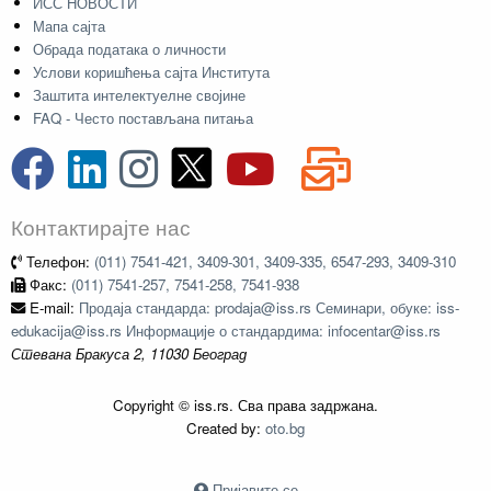
ИСС НОВОСТИ
Мапа сајта
Обрада података о личности
Услови коришћења сајта Института
Заштита интелектуелне својине
FAQ - Често постављана питања
Контактирајте нас
Телефон:
(011) 7541-421, 3409-301, 3409-335, 6547-293, 3409-310
Факс:
(011) 7541-257, 7541-258, 7541-938
E-mail:
Продаја стандарда: prodaja@iss.rs Семинари, обуке: iss-
edukacija@iss.rs Информације о стандардима: infocentar@iss.rs
Стевана Бракуса 2, 11030 Београд
Copyright © iss.rs. Сва права задржана.
Created by:
oto.bg
Пријавите се