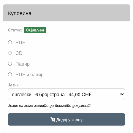
Куповина
Статус:
Објављен
PDF
CD
Папир
PDF и папир
Језик
Језик на коме желите да примите документ.
Додај у корпу