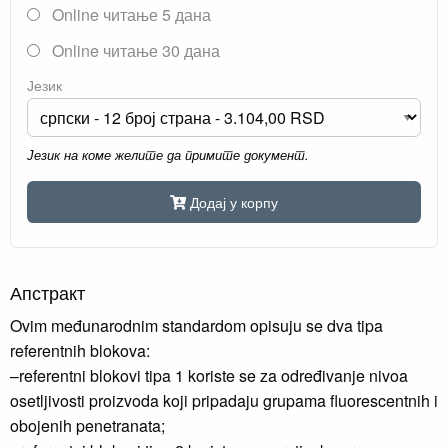
Online читање 5 дана
Online читање 30 дана
Језик
Језик на коме желите да примите документ.
Додај у корпу
Апстракт
Ovim međunarodnim standardom opisuju se dva tipa
referentnih blokova:
–referentni blokovi tipa 1 koriste se za određivanje nivoa
osetljivosti proizvoda koji pripadaju grupama fluorescentnih i
obojenih penetranata;