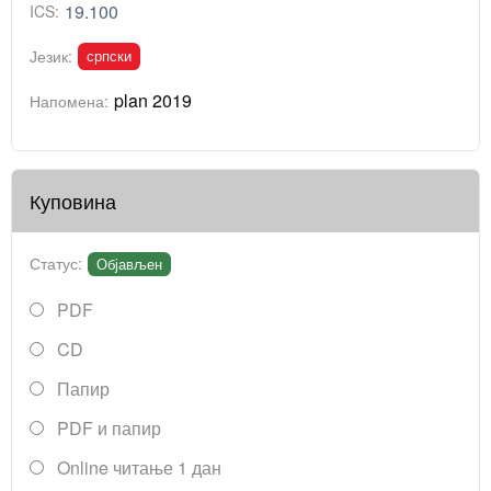
19.100
ICS:
српски
Језик:
plan 2019
Напомена:
Куповина
Статус:
Објављен
PDF
CD
Папир
PDF и папир
Online читање 1 дан