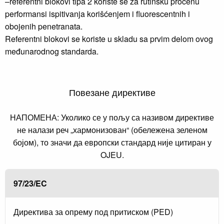
–referentni blokovi tipa 2 koriste se za rutinsku procenu
performansi ispitivanja korišćenjem i fluorescentnih i
obojenih penetranata.
Referentni blokovi se koriste u skladu sa prvim delom ovog
međunarodnog standarda.
Повезане директиве
НАПОМЕНА: Уколико се у пољу са називом директиве
не налази реч „хармонизован“ (обележена зеленом
бојом), то значи да европски стандард није цитиран у
OJEU.
97/23/EC
Директива за опрему под притиском (PED)