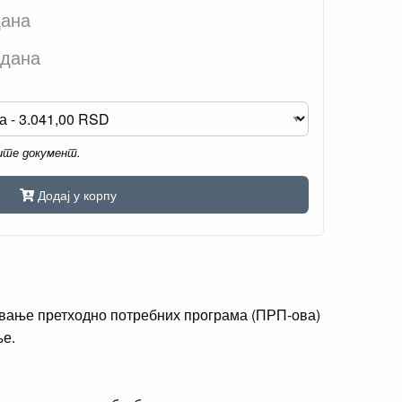
дана
 дана
мите документ.
Додај у корпу
авање претходно потребних програма (ПРП-ова)
ње.