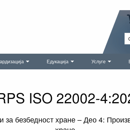
ардизација
Едукација
Услуге
RPS ISO 22002-4:20
и за безбедност хране – Део 4: Прои
хране