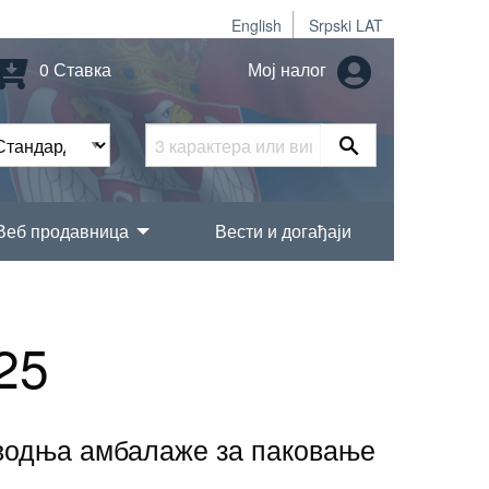
English
Srpski LAT
0 Ставка
Мој налог
Веб продавница
Вести и догађаји
25
зводња амбалаже за паковање