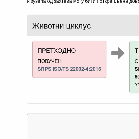
Изузећа од захтева могу бити поткрепљена дов
Животни циклус
ПРЕТХОДНО
Т
ПОВУЧЕН
О
SRPS ISO/TS 22002-4:2016
S
6
30