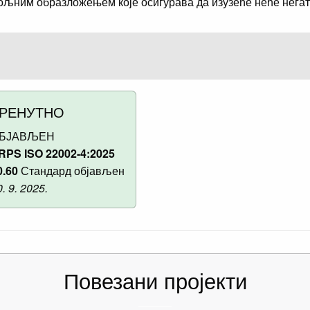
ољним образложењем које осигурава да изузеће неће негат
РЕНУТНО
БЈАВЉЕН
RPS ISO 22002-4:2025
0.60
Стандард објављен
. 9. 2025.
Повезани пројекти