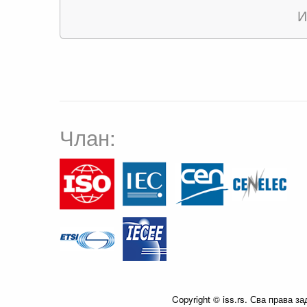
И
Члан:
Copyright © iss.rs. Сва права з