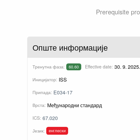
Prerequisite p
Опште информације
30. 9. 2025
Тренутна фаза:
Effective date:
60.60
ISS
Иницијатор:
E034-17
Припада:
Међународни стандард
Врста:
67.020
ICS:
енглески
Језик: