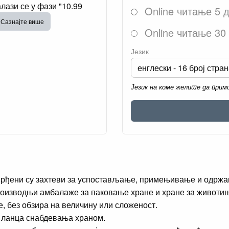
лази се у фази "10.99
Online читање 5 
Сазнајте више
Online читање 30
Језик
Језик на коме желите да при
утврђени су захтеви за успостављање, примењивање и одрж
производњи амбалаже за паковање хране и хране за животи
е, без обзира на величину или сложеност.
е ланца снабдевања храном.