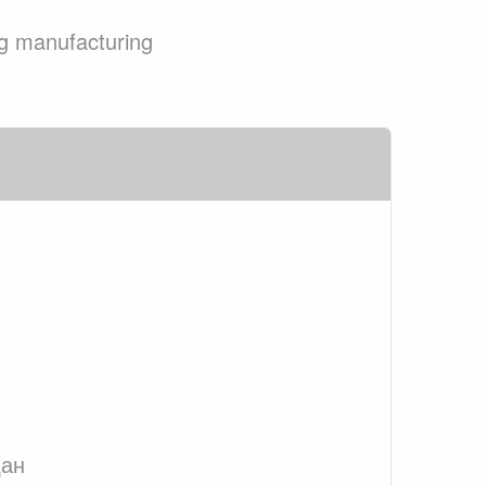
g manufacturing
дан