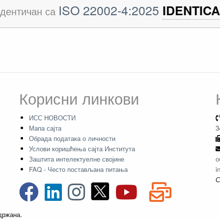
ISO 22002-4:2025
IDENTICA
дентичан са
Корисни линкови
ИСС НОВОСТИ
Мапа сајта
3
Обрада података о личности
Услови коришћења сајта Института
Заштита интелектуелне својине
о
FAQ - Често постављана питања
i
С
адржана.