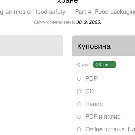
rogrammes on food safety — Part 4: Food packagin
30. 9. 2025.
Датум објављивања:
Куповина
.
Статус:
Објављен
PDF
CD
Папир
PDF и папир
Online читање 1 