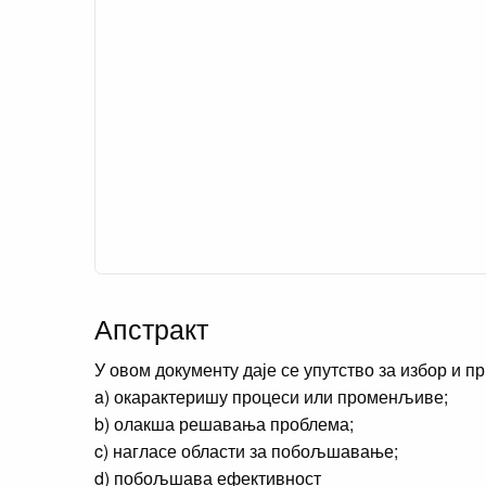
Апстракт
У овом документу даје се упутство за избор и п
a) окарактеришу процеси или променљиве;
b) олакша решавања проблема;
c) нагласе области за побољшавање;
d) побољшава ефективност