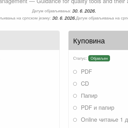
anagement — Guidance for quality tools and their a
30. 6. 2026.
Датум објављивања:
30. 6. 2026.
љивања на српском језику:
Датум објављивања на српс
Куповина
.
Статус:
Објављен
PDF
CD
Папир
PDF и папир
Online читање 1 