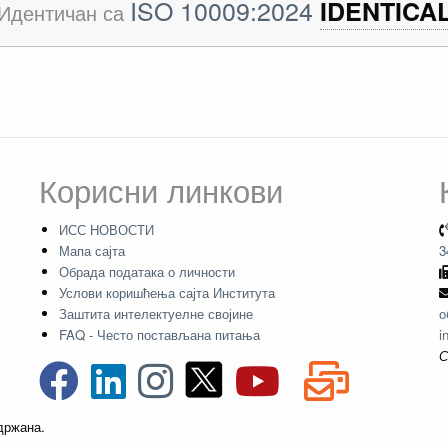
ISO 10009:2024
IDENTICA
Идентичан са
Корисни линкови
ИСС НОВОСТИ
Мапа сајта
3
Обрада података о личности
Услови коришћења сајта Института
Заштита интелектуелне својине
о
FAQ - Често постављана питања
i
С
адржана.