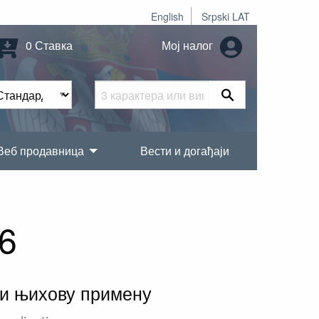
English
Srpski LAT
0 Ставка
Мој налог
Веб продавница
Вести и догађаји
6
 и њихову примену