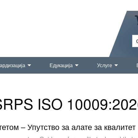
ардизација
Едукација
Услуге
SRPS ISO 10009:202
етом – Упутство за алате за квалитет