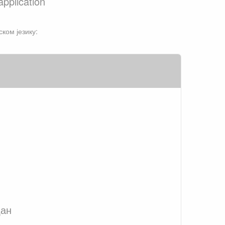
pplication
ком језику:
дан