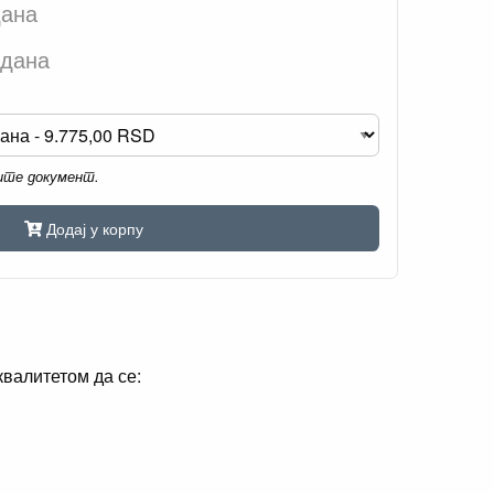
дана
 дана
мите документ.
Додај у корпу
квалитетом да се: