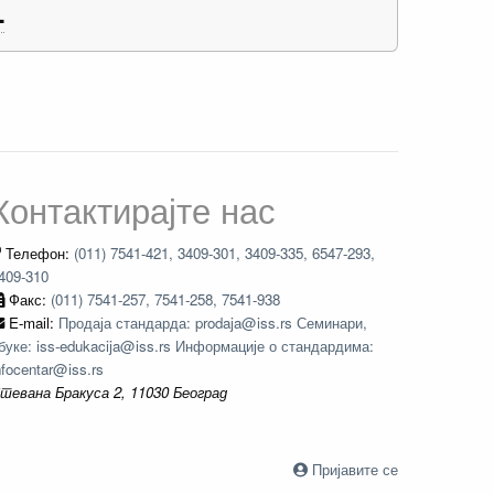
L
Контактирајте нас
Телефон:
(011) 7541-421, 3409-301, 3409-335, 6547-293,
409-310
Факс:
(011) 7541-257, 7541-258, 7541-938
E-mail:
Продаја стандарда: prodaja@iss.rs Семинари,
буке: iss-edukacija@iss.rs Информације о стандардима:
nfocentar@iss.rs
тевана Бракуса 2, 11030 Београд
Пријавите се