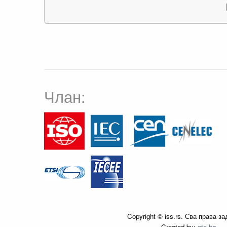
Члан:
Copyright © iss.rs. Сва права з
Created by:
oto.bg