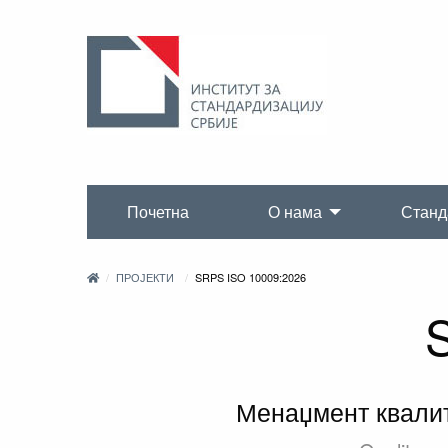
Почетна
О нама
Станд
ПРОЈЕКТИ
SRPS ISO 10009:2026
Менаџмент квалит