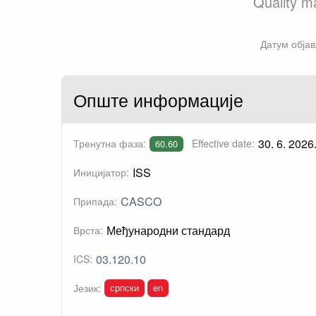
Quality m
Датум објав
Опште информације
30. 6. 2026
Тренутна фаза:
Effective date:
60.60
ISS
Иницијатор:
CASCO
Припада:
Међународни стандард
Врста:
03.120.10
ICS:
српски
en
Језик: